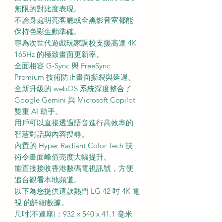
無限的對比度表現。
不論身處明亮客廳或全黑影音室都能
保持色彩生動準確。
專為次世代遊戲玩家調校支援高達 4K
165Hz 的極致畫面更新率。
全面相容 G-Sync 與 FreeSync
Premium 技術防止畫面撕裂與延遲。
全新升級的 webOS 系統深度整合了
Google Gemini 與 Microsoft Copilot
雙重 AI 助手。
用戶可以直接透過語音進行高效率的
智慧對話與內容搜尋。
內置的 Hyper Radiant Color Tech 技
術令畫面峰值亮度大幅提升。
能直接接收香港數碼電視訊號，方便
追台觀看本地頻道。
以下為您提供這款熱門 LG 42 吋 4K 電
視 的詳細數據。
尺吋(不連座)：932 x 540 x 41.1 毫米