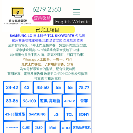
6279-2560
查詢現貨
English Website
已完工項目
SAMSUNG LG 日本牌子 TCL SKYWORTH 各品牌
家用商用智能電視機 現貨送貨安裝 自取歡迎查詢
全新智能電視，3年上門服務保養，另送掛架(指定型號)
深水埗欽州街65-71號榮業商業大廈地下2A舖
(欽州街公共洗手間左面、新高登對面、門口可泊車) ​
Whatsapp 人工服務、一對一、冇AI
免費上門睇位、了解用家需要、預算
為你分析最適合的型號、配合送貨時間
商用屏幕、電視及廣告機 政府 P CARD NGO 學校有數期
可支票 可租用電視
24-42
43
48-50
55
65
75-77
83-86
98-100
遊戲 高刷新
音響
ART-TV
43-55預算型
LG
TCL
SONY
SAMSUNG
UHD
Mini
其他品牌電視
QLED
OLED
SKYWORTH