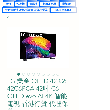
雪櫃
洗衣機
抽濕機
商用及租機
掛架車仔
空氣清新機 冷氣 浴室寶 及其他電器
RGB MICRO
LG 樂金 OLED 42 C6
42C6PCA 42吋 C6
OLED evo AI 4K 智能
電視 香港行貨 代理保