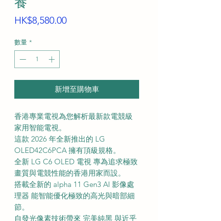
養
價
HK$8,580.00
格
數量
*
新增至購物車
香港專業電視為您解析最新款電競級
家用智能電視。
這款 2026 年全新推出的 LG
OLED42C6PCA 擁有頂級規格。
全新 LG C6 OLED 電視 專為追求極致
畫質與電競性能的香港用家而設。
搭載全新的 alpha 11 Gen3 AI 影像處
理器 能智能優化極致的高光與暗部細
節。
自發光像素技術帶來 完美純黑 與近乎