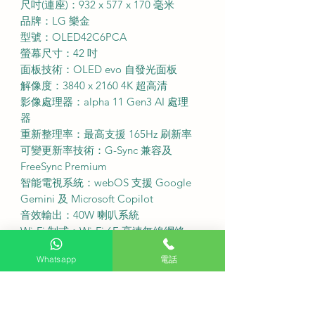
尺吋(連座)：932 x 577 x 170 毫米
品牌：LG 樂金
型號：OLED42C6PCA
螢幕尺寸：42 吋
面板技術：OLED evo 自發光面板
解像度：3840 x 2160 4K 超高清
影像處理器：alpha 11 Gen3 AI 處理
器
重新整理率：最高支援 165Hz 刷新率
可變更新率技術：G-Sync 兼容及
FreeSync Premium
智能電視系統：webOS 支援 Google
Gemini 及 Microsoft Copilot
音效輸出：40W 喇叭系統
Wi-Fi 制式：Wi-Fi 6E 高速無線網絡
HDMI 接口：HDMI 2.1 高速接口共 4
Whatsapp
電話
組
能源標籤：3級能源效益
免費座檯安裝：購買此產品可享免費
座檯安裝服務