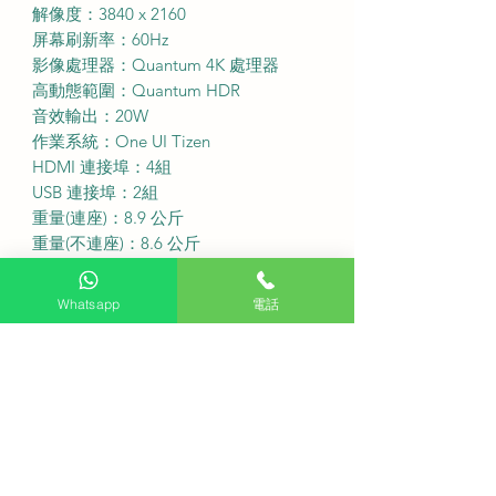
解像度：3840 x 2160
屏幕刷新率：60Hz
影像處理器：Quantum 4K 處理器
高動態範圍：Quantum HDR
音效輸出：20W
作業系統：One UI Tizen
HDMI 連接埠：4組
USB 連接埠：2組
重量(連座)：8.9 公斤
重量(不連座)：8.6 公斤
·
免費座檯安裝：購買此產品可享免費
Whatsapp
電話
座檯安裝服務
送貨費用：不收費 (偏遠地區或需額外
收費)
固定式掛牆費用：不收費
備注：如有特色牆身(雲石、磁磚等) 或
需活動掛牆架，請先以 WhatsApp 聯
繫客服查詢