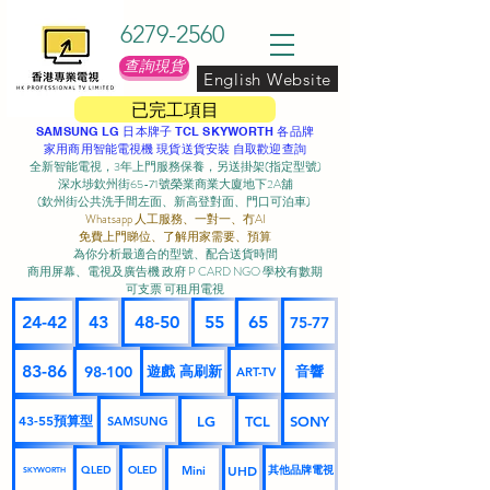
6279-2560
查詢現貨
English Website
已完工項目
SAMSUNG LG 日本牌子 TCL SKYWORTH 各品牌
家用商用智能電視機 現貨送貨安裝 自取歡迎查詢
全新智能電視，3年上門服務保養，另送掛架(指定型號)
深水埗欽州街65-71號榮業商業大廈地下2A舖
(欽州街公共洗手間左面、新高登對面、門口可泊車) ​
Whatsapp 人工服務、一對一、冇AI
免費上門睇位、了解用家需要、預算
為你分析最適合的型號、配合送貨時間
商用屏幕、電視及廣告機 政府 P CARD NGO 學校有數期
可支票 可租用電視
24-42
43
48-50
55
65
75-77
83-86
98-100
遊戲 高刷新
音響
ART-TV
43-55預算型
LG
TCL
SONY
SAMSUNG
UHD
Mini
其他品牌電視
QLED
OLED
SKYWORTH