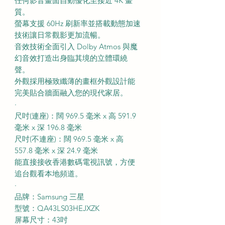
任何影音畫面自動優化至接近 4K 畫
質。
螢幕支援 60Hz 刷新率並搭載動態加速
技術讓日常觀影更加流暢。
音效技術全面引入 Dolby Atmos 與魔
幻音效打造出身臨其境的立體環繞
聲。
外觀採用極致纖薄的畫框外觀設計能
完美貼合牆面融入您的現代家居。
·
尺吋(連座)：闊 969.5 毫米 x 高 591.9
毫米 x 深 196.8 毫米
尺吋(不連座)：闊 969.5 毫米 x 高
557.8 毫米 x 深 24.9 毫米
能直接接收香港數碼電視訊號，方便
追台觀看本地頻道。
·
品牌：Samsung 三星
型號：QA43LS03HEJXZK
屏幕尺寸：43吋