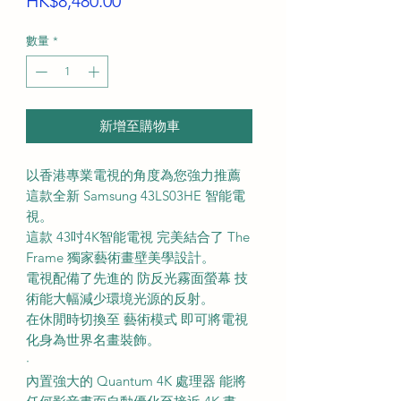
價
HK$8,480.00
格
數量
*
新增至購物車
以香港專業電視的角度為您強力推薦
這款全新 Samsung 43LS03HE 智能電
視。
這款 43吋4K智能電視 完美結合了 The
Frame 獨家藝術畫壁美學設計。
電視配備了先進的 防反光霧面螢幕 技
術能大幅減少環境光源的反射。
在休閒時切換至 藝術模式 即可將電視
化身為世界名畫裝飾。
·
內置強大的 Quantum 4K 處理器 能將