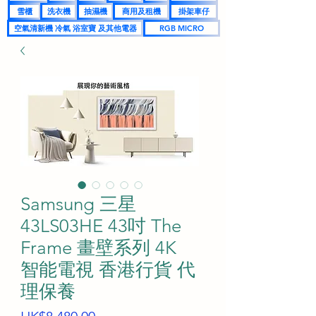
雪櫃
洗衣機
抽濕機
商用及租機
掛架車仔
空氣清新機 冷氣 浴室寶 及其他電器
RGB MICRO
Samsung 三星
43LS03HE 43吋 The
Frame 畫壁系列 4K
智能電視 香港行貨 代
理保養