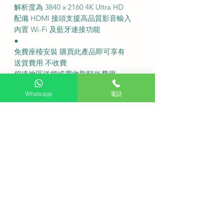
解析度為 3840 x 2160 4K Ultra HD
配備 HDMI 接頭支援高品質影音輸入
內置 Wi-Fi 及藍牙連接功能
●
免費座檯安裝 購買此產品即可享有
送貨費用 不收費
偏遠地區送貨或需收取額外費用
固定式掛牆費用 總計為 $500
Whatsapp
電話
如屬 雲石或磁磚 等特色牆身請先聯繫
客服
需要 活動掛牆架 請以 WhatsApp 查詢
報價
●
Q 購買前可以先安排 免費睇位 嗎？
A 我們提供專業師傅預約上門評估環
境確保安裝萬無一失
Q 這部電視能收看 ViuTV 及 TVB 等頻
道嗎？
A 電視內置香港規格解碼器可直接搜