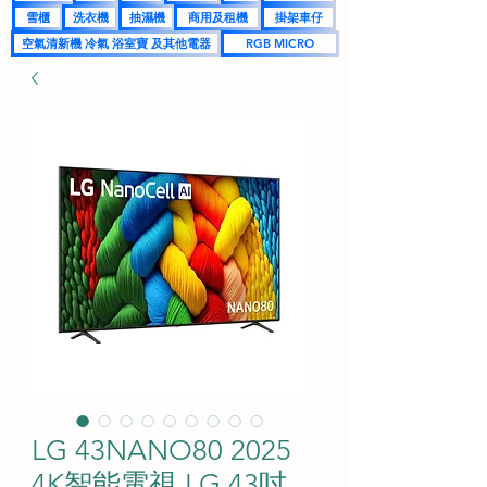
雪櫃
洗衣機
抽濕機
商用及租機
掛架車仔
空氣清新機 冷氣 浴室寶 及其他電器
RGB MICRO
LG 43NANO80 2025
4K智能電視 LG 43吋