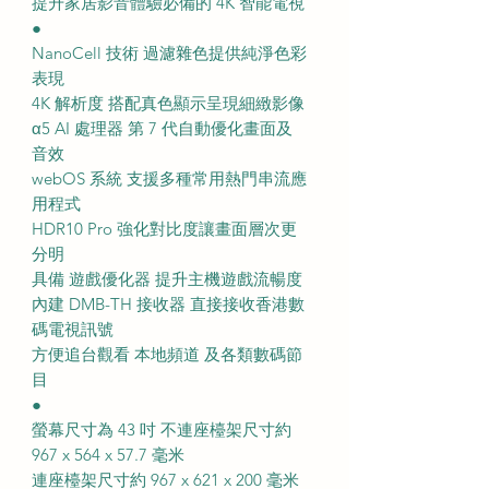
提升家居影音體驗必備的 4K 智能電視
●
NanoCell 技術 過濾雜色提供純淨色彩
表現
4K 解析度 搭配真色顯示呈現細緻影像
α5 AI 處理器 第 7 代自動優化畫面及
音效
webOS 系統 支援多種常用熱門串流應
用程式
HDR10 Pro 強化對比度讓畫面層次更
分明
具備 遊戲優化器 提升主機遊戲流暢度
內建 DMB-TH 接收器 直接接收香港數
碼電視訊號
方便追台觀看 本地頻道 及各類數碼節
目
●
螢幕尺寸為 43 吋 不連座檯架尺寸約
967 x 564 x 57.7 毫米
連座檯架尺寸約 967 x 621 x 200 毫米