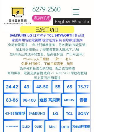
6279-2560
查詢現貨
English Website
已完工項目
SAMSUNG LG 日本牌子 TCL SKYWORTH 各品牌
家用商用智能電視機 現貨送貨安裝 自取歡迎查詢
全新智能電視，3年上門服務保養，另送掛架(指定型號)
深水埗欽州街65-71號榮業商業大廈地下2A舖
(欽州街公共洗手間左面、新高登對面、門口可泊車) ​
Whatsapp 人工服務、一對一、冇AI
免費上門睇位、了解用家需要、預算
為你分析最適合的型號、配合送貨時間
商用屏幕、電視及廣告機 政府 P CARD NGO 學校有數期
可支票 可租用電視
24-42
43
48-50
55
65
75-77
83-86
98-100
遊戲 高刷新
音響
ART-TV
43-55預算型
LG
TCL
SONY
SAMSUNG
UHD
Mini
其他品牌電視
QLED
OLED
SKYWORTH