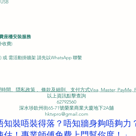
個USB
費座檯安裝服務
外收費)
 或 需活動掛牆架 請先以WhatsApp 聯繫
私政策 、條款及細則、支付方式Visa, Master, PayMe, FP
以上資訊點擊查詢
62792560
深水埗欽州街65-71號榮業商業大廈地下2A舖
hktvpro@gmail.com
唔知裝唔裝得落？唔知牆身夠唔夠力
使估！專業師傅免費上門幫你度！」