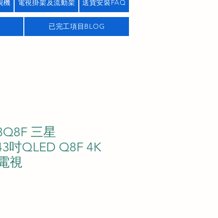
視機
電視掛架及流動架
送貨安裝FAQ
已完工項目BLOG
43Q8F 三星
43吋QLED Q8F 4K
能電視