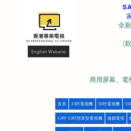
S
全新
(
English Website
商用屏幕、電視
首頁
43吋電視機
50吋電視機
5
43吋-55吋預算型電視機
遊戲電視