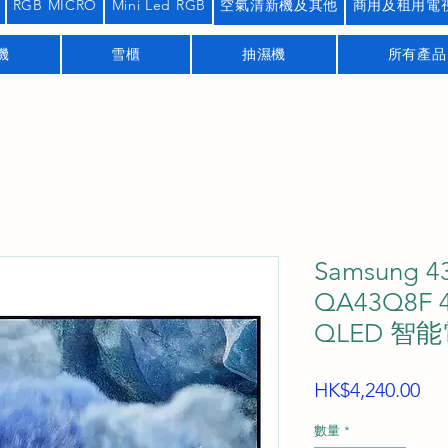
RGB MICRO
Mini Led RGB
空氣清新機及其他
商用及租用電
機
雪櫃
抽濕機
所有產品
Samsung 
QA43Q8F 
QLED 智
價
HK$4,240.00
格
數量
*