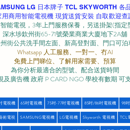
AMSUNG LG 日本牌子 TCL SKYWORTH 各
家用商用智能電視機 現貨送貨安裝 自取歡迎查
智能電視，3年上門服務保養，另送掛架(指定
深水埗欽州街65-71號榮業商業大廈地下2A舖
欽州街公共洗手間左面、新高登對面、門口可泊車)
Whatsapp 人工服務、一對一、冇AI
免費上門睇位、了解用家需要、預算
為你分析最適合的型號、配合送貨時間
及廣告機 政府 P CARD NGO 學校有數期 可
5吋電視機
65吋電視機
75吋-77吋電視機
85吋/86吋電視機
98
藝術電視
SAMSUNG電視機
LG電視機
Skyworth 電視機
TC