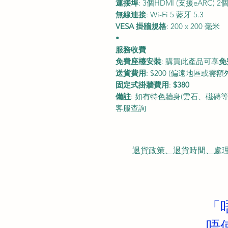
連接埠
: 3個HDMI (支援eARC) 2
無線連接
: Wi-Fi 5 藍牙 5.3
VESA 掛牆規格
: 200 x 200 毫米
•
服務收費
免費座檯安裝
: 購買此產品可享
免
送貨費用
:
$200
(偏遠地區或需額
固定式掛牆費用
:
$380
備註
: 如有特色牆身(雲石、磁磚等)
客服查詢
退貨政策、退貨時間、處理時間、隠
「
唔