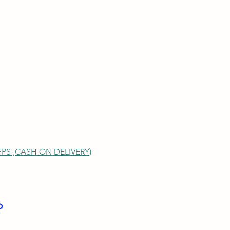
S ,
CASH ON DELIVERY)
？