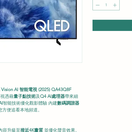
 Vision AI 智能電視 (2025) QA43Q8F
能電視憑藉
量子點技術
及
Q4 AI處理器
帶來細
AI
智能技術優化觀影體驗 內建
數碼調諧器
您方便追看本地頻道。
將內容升級至
接近4K畫質
並優化聲音效果。