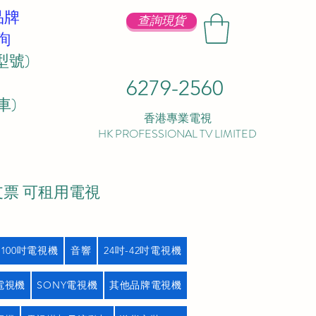
品牌
查詢現貨
詢
型號)
6279-2560
 ​
香港專業電視
HK PROFESSIONAL TV LIMITED
支票 可租用電視
吋100吋電視機
音響
24吋-42吋電視機
L電視機
SONY電視機
其他品牌電視機