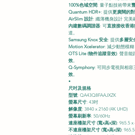
100%色域空間
: 量子點技術帶來
Quantum HDR+
: 提供
更廣闊的對
AirSlim 設計
: 纖薄機身設計 完
內建數碼調諧器
: 可
直接接收香港
道。
Samsung Knox 安全
: 提供
多層安
Motion Xcelerator
: 減少動態模
OTS Lite (物件追蹤音效)
: 聲音
效
。
Q-Symphony
: 可同步電視與相容三
效
。
•
尺吋及規格
型號
: QA43Q8FAAJXZK
螢幕尺寸
: 43吋
解像度
: 3840 x 2160 (4K UHD)
螢幕刷新率
: 50/60Hz
連座檯架尺寸 (寬x高x深)
: 965.5 
不連座檯架尺寸 (寬x高x深)
: 965.