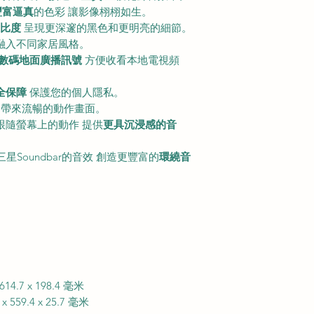
豐富逼真
的色彩 讓影像栩栩如生。
比度
呈現更深邃的黑色和更明亮的細節。
美融入不同家居風格。
數碼地面廣播訊號
方便收看本地電視頻
全保障
保護您的個人隱私。
糊 帶來流暢的動作畫面。
能跟隨螢幕上的動作 提供
更具沉浸感的音
星Soundbar的音效 創造更豐富的
環繞音
x 614.7 x 198.4 毫米
5 x 559.4 x 25.7 毫米