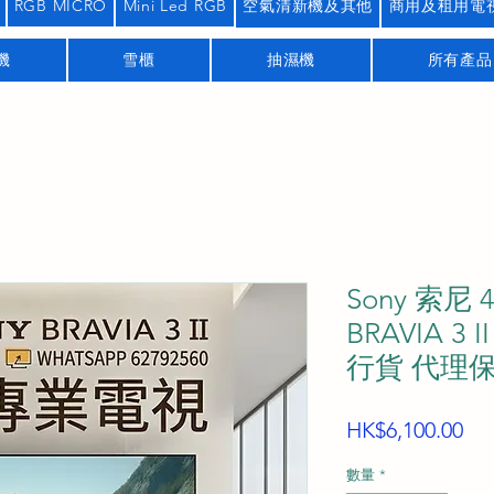
RGB MICRO
Mini Led RGB
空氣清新機及其他
商用及租用電
機
雪櫃
抽濕機
所有產品
Sony 索尼 
BRAVIA 3
行貨 代理
價
HK$6,100.00
格
數量
*