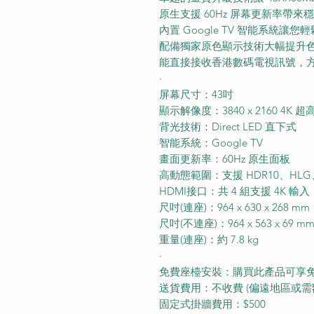
原生支援 60Hz 屏幕更新率帶
內置 Google TV 智能系統
配備獨家原色顯示技術大幅提升
能直接接收香港數碼電視訊號，
·
屏幕尺寸：43吋
顯示解像度：3840 x 2160 4K 超
背光技術：Direct LED 直下式
智能系統：Google TV
畫面更新率：60Hz 原生面板
高動態範圍：支援 HDR10、HLG、Do
HDMI接口：共 4 組支援 4K 輸入
尺吋(連座)：964 x 630 x 268 mm
尺吋(不連座)：964 x 563 x 69 m
重量(連座)：約 7.8 kg
·
免費座檯安裝：購買此產品可享
送貨費用：不收費 (偏遠地區或需
固定式掛牆費用：$500