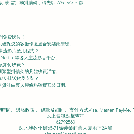
或 需活動掛牆架，請先以 WhatsApp 聯
上門免費睇位？
務以確保您的客廳環境適合安裝此型號。
的串流影片應用程式？
及 Netflix 等各大主流影音平台。
架該如何收費？
不同類型掛牆架的具體收費詳情。
才能安排送貨及安裝？
排送貨並由專人聯絡您確實安裝日期。
私政策 、條款及細則、支付方式Visa, Master, PayMe, FP
以上資訊點擊查詢
62792560
深水埗欽州街65-71號榮業商業大廈地下2A舖
hktvpro@gmail.com