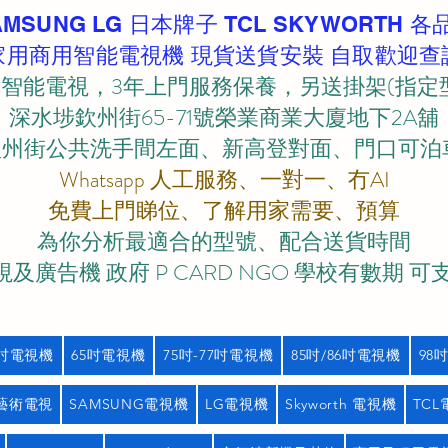
AMSUNG LG 日本牌子 TCL SKYWORTH 各
家用商用智能電視機 現貨送貨安裝 自取歡迎查
智能電視，3年上門服務保養，另送掛架(指定
深水埗欽州街65-71號榮業商業大廈地下2A舖
欽州街公共洗手間左面、新高登對面、門口可泊車)
Whatsapp 人工服務、一對一、冇AI
免費上門睇位、了解用家需要、預算
為你分析最適合的型號、配合送貨時間
及廣告機 政府 P CARD NGO 學校有數期 可
5吋電視機
65吋電視機
75吋-77吋電視機
85吋/86吋電視機
98
藝術電視
SAMSUNG電視機
LG電視機
Skyworth 電視機
TC