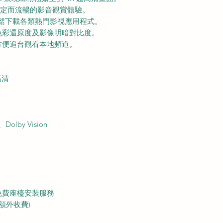
來穩定而流暢的影音觀賞體驗。
讓您輕鬆下載各類熱門影視應用程式。
色彩還原度及影像明暗對比度。
方便追台觀看本地頻道。
高清
lby Vision
m
免費座檯安裝服務
額外收費)