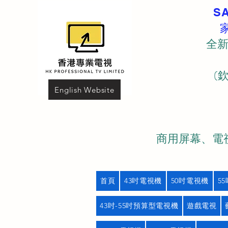
S
全新
(
English Website
商用屏幕、電視
首頁
43吋電視機
50吋電視機
5
43吋-55吋預算型電視機
遊戲電視