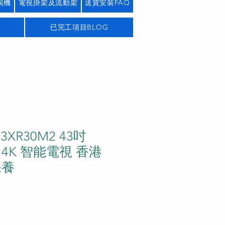
視機
電視掛架及流動架
送貨安裝FAQ
已完工項目BLOG
43XR30M2 43吋
 II 4K 智能電視 香港
保養