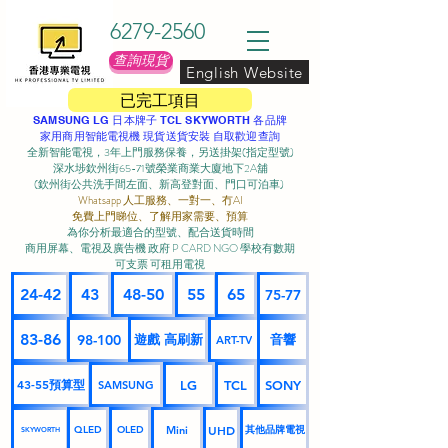
6279-2560
查詢現貨
English Website
已完工項目
SAMSUNG LG 日本牌子 TCL SKYWORTH 各品牌
家用商用智能電視機 現貨送貨安裝 自取歡迎查詢
全新智能電視，3年上門服務保養，另送掛架(指定型號)
深水埗欽州街65-71號榮業商業大廈地下2A舖
(欽州街公共洗手間左面、新高登對面、門口可泊車) ​
Whatsapp 人工服務、一對一、冇AI
免費上門睇位、了解用家需要、預算
為你分析最適合的型號、配合送貨時間
商用屏幕、電視及廣告機 政府 P CARD NGO 學校有數期
可支票 可租用電視
24-42
43
48-50
55
65
75-77
83-86
98-100
遊戲 高刷新
音響
ART-TV
43-55預算型
LG
TCL
SONY
SAMSUNG
UHD
Mini
其他品牌電視
QLED
OLED
SKYWORTH