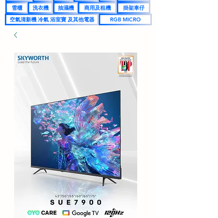
雪櫃
洗衣機
抽濕機
商用及租機
掛架車仔
空氣清新機 冷氣 浴室寶 及其他電器
RGB MICRO