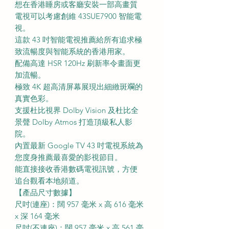
想在香港睡房或客廳安裝一部高畫質
電視可以考慮創維 43SUE7900 智能電
視。
這款 43 吋智能電視推薦給所有追求極
致流暢度與智能系統的香港用家。
配備高達 HSR 120Hz 刷新率令畫面更
加流暢。
極致 4K 超高清屏幕展現出細緻斑斕的
真實色彩。
支援杜比視界 Dolby Vision 及杜比全
景聲 Dolby Atmos 打造頂級私人影
院。
內置最新 Google TV 43 吋電視系統為
您度身推薦最喜愛的影視節目。
能直接接收香港數碼電視訊號，方便
追台觀看本地頻道。
【產品尺寸數據】
尺吋(連座)：闊 957 毫米 x 高 616 毫米
x 深 164 毫米
尺吋(不連座)：闊 957 毫米 x 高 561 毫