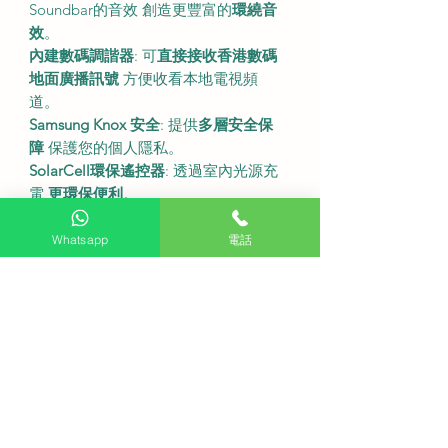
Soundbar的音效 創造更豐富的
環繞音
效
。
內建數碼調諧器
: 可
直接接收香港數碼
地面廣播訊號
方便收看本地電視頻
道。
Samsung Knox 安全
: 提供
多層安全保
障
保護您的個人隱私。
SolarCell環保遙控器
: 透過室內光源充
電
更環保便利
。
•
尺吋及規格
Whatsapp
電話
型號
: UA43U8000F
螢幕尺寸
: 43吋
解像度
: 3840 x 2160 (4K UHD)
螢幕刷新率
: 50/60Hz
連座檯架尺寸 (寬x高x深)
: 957.8 x 609
x 157 毫米。
不連座檯架尺寸 (寬x高x深)
: 957.8 x
558.8 x 76.3 毫米。
連座檯架重量
: 6.6 公斤。