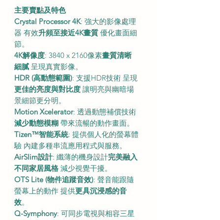
主要賣點及特色
Crystal Processor 4K
: 強大的影像處理
器 有效
升頻至接近4K畫質
優化畫面細
節。
4K解像度
: 3840 x 2160像素
畫質清晰
細膩
呈現真實影像。
HDR (高動態範圍)
: 支援HDR技術 呈現
更佳的亮度與對比度
讓明亮與幽暗場
景細節更分明。
Motion Xcelerator
: 透過動態補償技術
減少動態模糊
帶來流暢的動作畫面。
Tizen™智能系統
: 提供個人化的螢幕體
驗 內建多種串流應用程式與服務。
AirSlim設計
: 纖薄的機身設計
完美融入
不同家居風格
減少視覺干擾。
OTS Lite (物件追蹤音效)
: 聲音能跟隨
螢幕上的動作 提供
更具沉浸感的音
效
。
Q-Symphony
: 可同步電視與相容三星