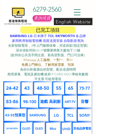
6279-2560
查詢現貨
English Website
已完工項目
SAMSUNG LG 日本牌子 TCL SKYWORTH 各品牌
家用商用智能電視機 現貨送貨安裝 自取歡迎查詢
全新智能電視，3年上門服務保養，另送掛架(指定型號)
深水埗欽州街65-71號榮業商業大廈地下2A舖
(欽州街公共洗手間左面、新高登對面、門口可泊車) ​
Whatsapp 人工服務、一對一、冇AI
免費上門睇位、了解用家需要、預算
為你分析最適合的型號、配合送貨時間
商用屏幕、電視及廣告機 政府 P CARD NGO 學校有數期
可支票 可租用電視
24-42
43
48-50
55
65
75-77
83-86
98-100
遊戲 高刷新
音響
ART-TV
43-55預算型
LG
TCL
SONY
SAMSUNG
UHD
Mini
其他品牌電視
QLED
OLED
SKYWORTH