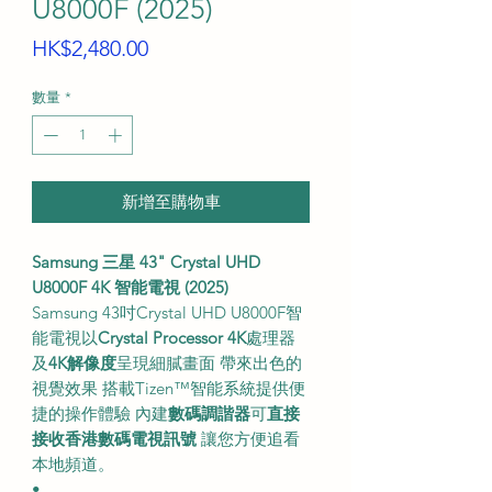
U8000F (2025)
價
HK$2,480.00
格
數量
*
新增至購物車
Samsung 三星 43" Crystal UHD
U8000F 4K 智能電視 (2025)
Samsung 43吋Crystal UHD U8000F智
能電視以
Crystal Processor 4K
處理器
及
4K解像度
呈現細膩畫面 帶來出色的
視覺效果 搭載Tizen™智能系統提供便
捷的操作體驗 內建
數碼調諧器
可
直接
接收香港數碼電視訊號
讓您方便追看
本地頻道。
•