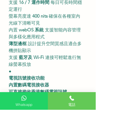
支援
16 / 7 運作時間
每日可長時間穩
定運行
螢幕亮度達
400 nits
確保在各種室內
光線下清晰可見
內置
webOS 系統
支援智能內容管理
與多樣化應用程式
薄型邊框
設計提升空間質感且適合多
機拼貼顯示
支援
藍牙及 Wi-Fi
連接可輕鬆進行無
線螢幕投放
●
電視訊號接收功能
內置數碼電視接收器
可直接接收香港數碼電視訊號
方便追台觀看本地免費電視頻道
無需
Whatsapp
電話
外接機頂盒
●
產品尺吋及規格
不連座檯架尺吋：967 (闊) x 564 (高) x
57.1 (深) 毫米