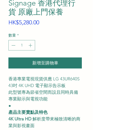
Signage 香港代理行
貨 原廠上門保養
價
HK$5,280.00
格
數量
*
新增至購物車
香港專業電視現貨供應 LG 43UR640S
43吋 4K UHD 電子顯示告示板
此型號專為節省空間而設且同時具備
專業顯示與電視功能
●
產品主要賣點及特色
4K Ultra HD
解析度帶來極致清晰的商
業與影視畫面