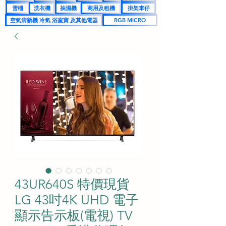
雪櫃
洗衣機
抽濕機
商用及租機
掛架車仔
空氣清新機 冷氣 浴室寶 及其他電器
RGB MICRO
43UR640S 特價現貨
LG 43吋4K UHD 電子
顯示告示板(電視) TV