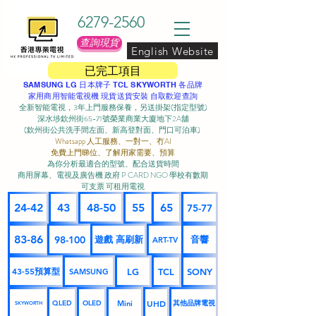
6279-2560
查詢現貨
English Website
已完工項目
SAMSUNG LG 日本牌子 TCL SKYWORTH 各品牌
家用商用智能電視機 現貨送貨安裝 自取歡迎查詢
全新智能電視，3年上門服務保養，另送掛架(指定型號)
深水埗欽州街65-71號榮業商業大廈地下2A舖
(欽州街公共洗手間左面、新高登對面、門口可泊車) ​
Whatsapp 人工服務、一對一、冇AI
免費上門睇位、了解用家需要、預算
為你分析最適合的型號、配合送貨時間
商用屏幕、電視及廣告機 政府 P CARD NGO 學校有數期
可支票 可租用電視
24-42
43
48-50
55
65
75-77
83-86
98-100
遊戲 高刷新
音響
ART-TV
43-55預算型
LG
TCL
SONY
SAMSUNG
UHD
Mini
其他品牌電視
QLED
OLED
SKYWORTH