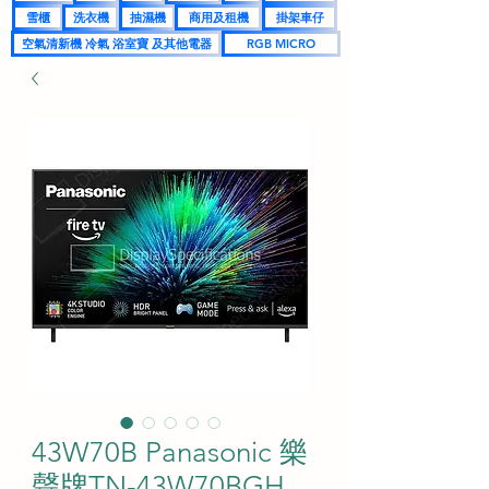
雪櫃
洗衣機
抽濕機
商用及租機
掛架車仔
空氣清新機 冷氣 浴室寶 及其他電器
RGB MICRO
43W70B Panasonic 樂
聲牌TN-43W70BGH