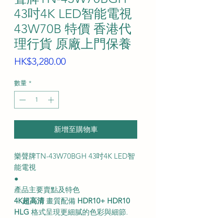
43吋4K LED智能電視
43W70B 特價 香港代
理行貨 原廠上門保養
價
HK$3,280.00
格
數量
*
新增至購物車
樂聲牌TN-43W70BGH 43吋4K LED智
能電視
●
產品主要賣點及特色
4K超高清
畫質配備
HDR10+ HDR10
HLG
格式呈現更細膩的色彩與細節.