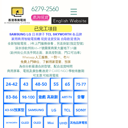
6279-2560
查詢現貨
English Website
已完工項目
SAMSUNG LG 日本牌子 TCL SKYWORTH 各品牌
家用商用智能電視機 現貨送貨安裝 自取歡迎查詢
全新智能電視，3年上門服務保養，另送掛架(指定型號)
深水埗欽州街65-71號榮業商業大廈地下2A舖
(欽州街公共洗手間左面、新高登對面、門口可泊車) ​
Whatsapp 人工服務、一對一、冇AI
免費上門睇位、了解用家需要、預算
為你分析最適合的型號、配合送貨時間
商用屏幕、電視及廣告機 政府 P CARD NGO 學校有數期
可支票 可租用電視
24-42
43
48-50
55
65
75-77
83-86
98-100
遊戲 高刷新
音響
ART-TV
43-55預算型
LG
TCL
SONY
SAMSUNG
UHD
Mini
其他品牌電視
QLED
OLED
SKYWORTH