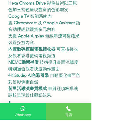
Hexa Chroma Drive
影像技術以三原
色加三補色呈現豐富的色彩層次.
Google TV
智能系統內
置
Chromecast
及
Google Assistant
語
音助理輕鬆觀賞多元內容.
支援
Apple Airplay
無線串流可從蘋果
裝置投放內容.
內置數碼模擬電視接收器
可直接接收
及觀看香港數碼電視頻道.
MEMC動態補償
技術提升畫面流暢度
特別適合觀看快速動作畫面.
4K Studio AI色彩引擎
自動優化畫面色
彩使影像更自然.
荷里活導演畫質模式
畫質經頂級導演
調校呈現最佳觀影效果.
●
尺吋及規格
屏幕尺寸
43吋.
Whatsapp
電話
解像度
3840 x 2160.
不連底座
958 x 557 x 81 毫米.