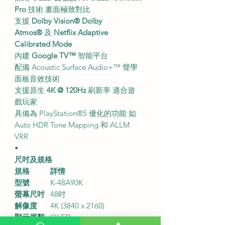
Pro
技術 畫面極致對比
支援
Dolby Vision®
Dolby
Atmos®
及
Netflix Adaptive
Calibrated Mode
內建
Google TV™
智能平台
配備 Acoustic Surface Audio+™ 聲學
面板音效技術
支援原生
4K @ 120Hz
刷新率 適合遊
戲玩家
具備為 PlayStation®5 優化的功能 如
Auto HDR Tone Mapping 和 ALLM
VRR
•
尺吋及規格
規格
詳情
型號
K-48A90K
螢幕尺吋
48吋
解像度
4K (3840 x 2160)
顯示屏類
OLED