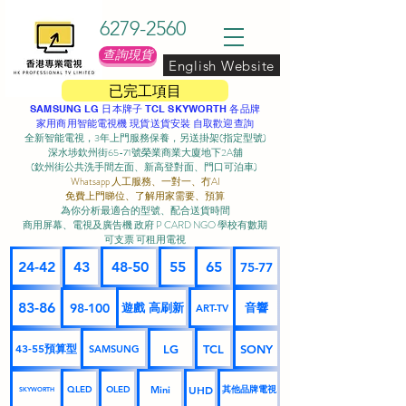
6279-2560
查詢現貨
English Website
已完工項目
SAMSUNG LG 日本牌子 TCL SKYWORTH 各品牌
家用商用智能電視機 現貨送貨安裝 自取歡迎查詢
全新智能電視，3年上門服務保養，另送掛架(指定型號)
深水埗欽州街65-71號榮業商業大廈地下2A舖
(欽州街公共洗手間左面、新高登對面、門口可泊車) ​
Whatsapp 人工服務、一對一、冇AI
免費上門睇位、了解用家需要、預算
為你分析最適合的型號、配合送貨時間
商用屏幕、電視及廣告機 政府 P CARD NGO 學校有數期
可支票 可租用電視
24-42
43
48-50
55
65
75-77
83-86
98-100
遊戲 高刷新
音響
ART-TV
43-55預算型
LG
TCL
SONY
SAMSUNG
UHD
Mini
其他品牌電視
QLED
OLED
SKYWORTH