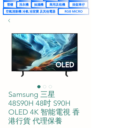
雪櫃
洗衣機
抽濕機
商用及租機
掛架車仔
空氣清新機 冷氣 浴室寶 及其他電器
RGB MICRO
Samsung 三星
48S90H 48吋 S90H
OLED 4K 智能電視 香
港行貨 代理保養