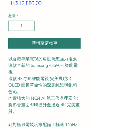
價
HK$12,880.00
格
數量
*
新增至購物車
以香港專業電視的角度為您強力推薦
這款全新的 Samsung 48S90H 智能電
視。
這款 48吋4K智能電視 完美展現出
OLED 面板革命性的深邃純黑與飽和
色彩。
內置強大的 NQ4 AI 第三代處理器 能
將影音畫面即時提升至接近 4K 完美畫
質。
·
針對極致電競玩家配備了極速 165Hz