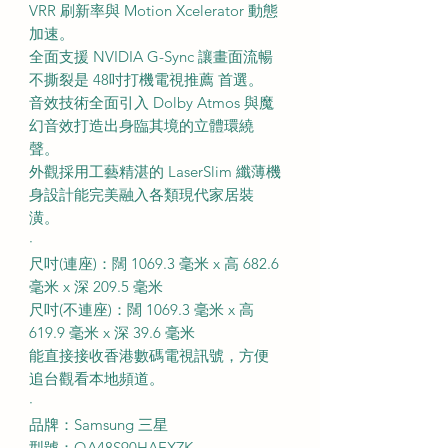
VRR 刷新率與 Motion Xcelerator 動態
加速。
全面支援 NVIDIA G-Sync 讓畫面流暢
不撕裂是 48吋打機電視推薦 首選。
音效技術全面引入 Dolby Atmos 與魔
幻音效打造出身臨其境的立體環繞
聲。
外觀採用工藝精湛的 LaserSlim 纖薄機
身設計能完美融入各類現代家居裝
潢。
·
尺吋(連座)：闊 1069.3 毫米 x 高 682.6
毫米 x 深 209.5 毫米
尺吋(不連座)：闊 1069.3 毫米 x 高
619.9 毫米 x 深 39.6 毫米
能直接接收香港數碼電視訊號，方便
追台觀看本地頻道。
·
品牌：Samsung 三星
型號：QA48S90HAEXZK