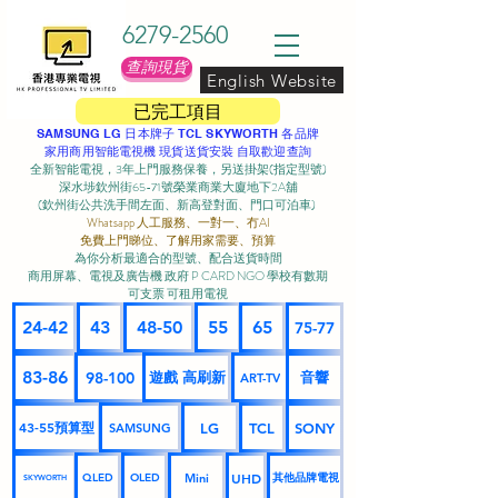
6279-2560
查詢現貨
English Website
已完工項目
SAMSUNG LG 日本牌子 TCL SKYWORTH 各品牌
家用商用智能電視機 現貨送貨安裝 自取歡迎查詢
全新智能電視，3年上門服務保養，另送掛架(指定型號)
深水埗欽州街65-71號榮業商業大廈地下2A舖
(欽州街公共洗手間左面、新高登對面、門口可泊車) ​
Whatsapp 人工服務、一對一、冇AI
免費上門睇位、了解用家需要、預算
為你分析最適合的型號、配合送貨時間
商用屏幕、電視及廣告機 政府 P CARD NGO 學校有數期
可支票 可租用電視
24-42
43
48-50
55
65
75-77
83-86
98-100
遊戲 高刷新
音響
ART-TV
43-55預算型
LG
TCL
SONY
SAMSUNG
UHD
Mini
其他品牌電視
QLED
OLED
SKYWORTH