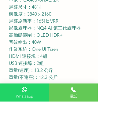
屏幕尺寸：48吋
解像度：3840 x 2160
屏幕刷新率：165Hz VRR
影像處理器：NQ4 AI 第三代處理器
高動態範圍：OLED HDR+
音效輸出：40W
作業系統：One UI Tizen
HDMI 連接埠：4組
USB 連接埠：2組
重量(連座)：13.2 公斤
重量(不連座)：12.3 公斤
·
免費座檯安裝：購買此產品可享免費
Whatsapp
電話
座檯安裝服務
送貨費用：不收費 (偏遠地區或需額外
收費)
固定式掛牆費用：不收費
備注：如有特色牆身(雲石、磁磚等) 或
需活動掛牆架，請先以 WhatsApp 聯