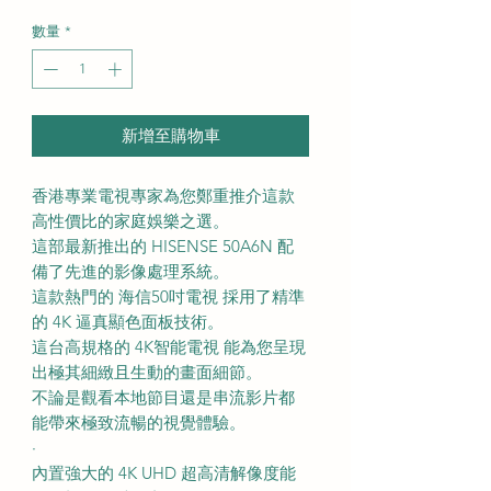
格
數量
*
新增至購物車
香港專業電視專家為您鄭重推介這款
高性價比的家庭娛樂之選。
這部最新推出的 HISENSE 50A6N 配
備了先進的影像處理系統。
這款熱門的 海信50吋電視 採用了精準
的 4K 逼真顯色面板技術。
這台高規格的 4K智能電視 能為您呈現
出極其細緻且生動的畫面細節。
不論是觀看本地節目還是串流影片都
能帶來極致流暢的視覺體驗。
·
內置強大的 4K UHD 超高清解像度能