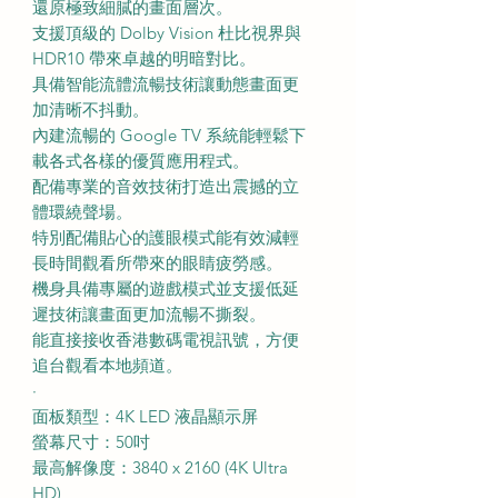
還原極致細膩的畫面層次。
支援頂級的 Dolby Vision 杜比視界與
HDR10 帶來卓越的明暗對比。
具備智能流體流暢技術讓動態畫面更
加清晰不抖動。
內建流暢的 Google TV 系統能輕鬆下
載各式各樣的優質應用程式。
配備專業的音效技術打造出震撼的立
體環繞聲場。
特別配備貼心的護眼模式能有效減輕
長時間觀看所帶來的眼睛疲勞感。
機身具備專屬的遊戲模式並支援低延
遲技術讓畫面更加流暢不撕裂。
能直接接收香港數碼電視訊號，方便
追台觀看本地頻道。
·
面板類型：4K LED 液晶顯示屏
螢幕尺寸：50吋
最高解像度：3840 x 2160 (4K Ultra
HD)