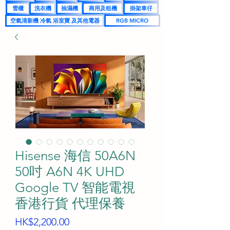
雪櫃
洗衣機
抽濕機
商用及租機
掛架車仔
空氣清新機 冷氣 浴室寶 及其他電器
RGB MICRO
Hisense 海信 50A6N
50吋 A6N 4K UHD
Google TV 智能電視
香港行貨 代理保養
價
HK$2,200.00