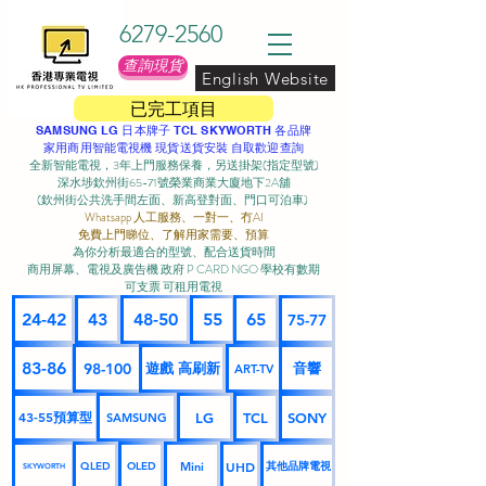
6279-2560
查詢現貨
English Website
已完工項目
SAMSUNG LG 日本牌子 TCL SKYWORTH 各品牌
家用商用智能電視機 現貨送貨安裝 自取歡迎查詢
全新智能電視，3年上門服務保養，另送掛架(指定型號)
深水埗欽州街65-71號榮業商業大廈地下2A舖
(欽州街公共洗手間左面、新高登對面、門口可泊車) ​
Whatsapp 人工服務、一對一、冇AI
免費上門睇位、了解用家需要、預算
為你分析最適合的型號、配合送貨時間
商用屏幕、電視及廣告機 政府 P CARD NGO 學校有數期
可支票 可租用電視
24-42
43
48-50
55
65
75-77
83-86
98-100
遊戲 高刷新
音響
ART-TV
43-55預算型
LG
TCL
SONY
SAMSUNG
UHD
Mini
其他品牌電視
QLED
OLED
SKYWORTH