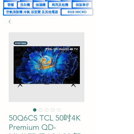
雪櫃
洗衣機
抽濕機
商用及租機
掛架車仔
空氣清新機 冷氣 浴室寶 及其他電器
RGB MICRO
50Q6CS TCL 50吋4K
Premium QD-