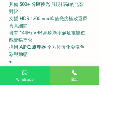
具備
500+ 分區控光
展現精確的光影
對比
支援
HDR 1300 nits
峰值亮度極致還原
真實細節
擁有
144Hz VRR
高刷新率滿足電競遊
戲流暢需求
採用
AiPQ 處理器
全方位優化影像色
彩與動態
●
不連底座尺寸為
闊 1111 毫米 x 高 646
毫米 x 深 69 毫米
Whatsapp
電話
連底座尺寸為
闊 1111 毫米 x 高 709
毫米 x 深 297 毫米
屏幕解析度為
3840 x 2160 4K 超高清
內建
數碼電視調諧器
能直接接收
香港
數碼電視訊號
方便用戶直接
追台觀看本港各大免費
電視頻道
●