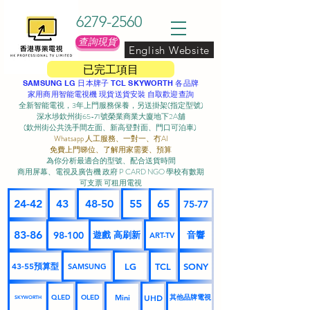
6279-2560
查詢現貨
English Website
已完工項目
SAMSUNG LG 日本牌子 TCL SKYWORTH 各品牌
家用商用智能電視機 現貨送貨安裝 自取歡迎查詢
全新智能電視，3年上門服務保養，另送掛架(指定型號)
深水埗欽州街65-71號榮業商業大廈地下2A舖
(欽州街公共洗手間左面、新高登對面、門口可泊車) ​
Whatsapp 人工服務、一對一、冇AI
免費上門睇位、了解用家需要、預算
為你分析最適合的型號、配合送貨時間
商用屏幕、電視及廣告機 政府 P CARD NGO 學校有數期
可支票 可租用電視
24-42
43
48-50
55
65
75-77
83-86
98-100
遊戲 高刷新
音響
ART-TV
43-55預算型
LG
TCL
SONY
SAMSUNG
UHD
Mini
其他品牌電視
QLED
OLED
SKYWORTH