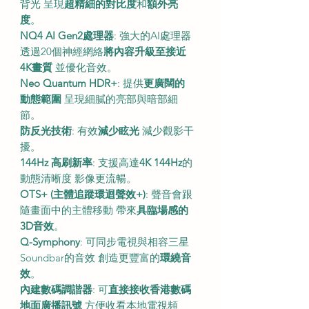
背光 呈現
超精細的對比度
和
額外亮
度
。
NQ4 AI Gen2處理器
: 強大的AI處理器
透過20個神經網絡
將內容升級至接近
4K畫質
並優化音效。
Neo Quantum HDR+
: 提供
更廣闊的
動態範圍
呈現細膩的亮部與暗部細
節。
防反光技術
: 有效
減少眩光
減少觀影干
擾。
144Hz 高刷新率
: 支援高達
4K 144Hz
的
動態清晰度 影像更流暢。
OTS+ (主體追蹤環迴聲效+)
: 聲音會跟
隨畫面中的主體移動 帶來
具臨場感的
3D音效
。
Q-Symphony
: 可同步電視與相容三星
Soundbar的音效 創造更豐富的
環繞音
效
。
內建數碼調諧器
: 可
直接接收香港數碼
地面廣播訊號
方便收看本地電視頻