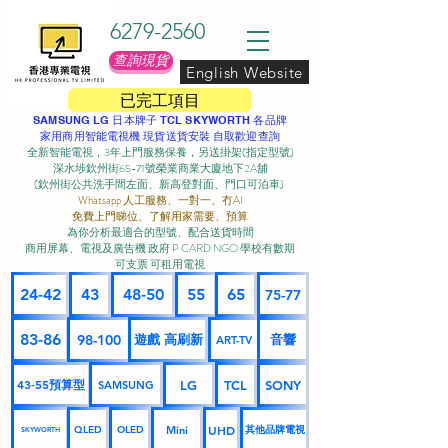
6279-2560
查詢現貨
English Website
已完工項目
SAMSUNG LG 日本牌子 TCL SKYWORTH 各品牌
家用商用智能電視機 現貨送貨安裝 自取歡迎查詢
全新智能電視，3年上門服務保養，另送掛架(指定型號)
深水埗欽州街65-71號榮業商業大廈地下2A舖
(欽州街公共洗手間左面、新高登對面、門口可泊車) ​
Whatsapp 人工服務、一對一、冇AI
免費上門睇位、了解用家需要、預算
為你分析最適合的型號、配合送貨時間
商用屏幕、電視及廣告機 政府 P CARD NGO 學校有數期
可支票 可租用電視
24-42
43
48-50
55
65
75-77
83-86
98-100
遊戲 高刷新
音響
ART-TV
43-55預算型
LG
TCL
SONY
SAMSUNG
UHD
Mini
其他品牌電視
QLED
OLED
SKYWORTH