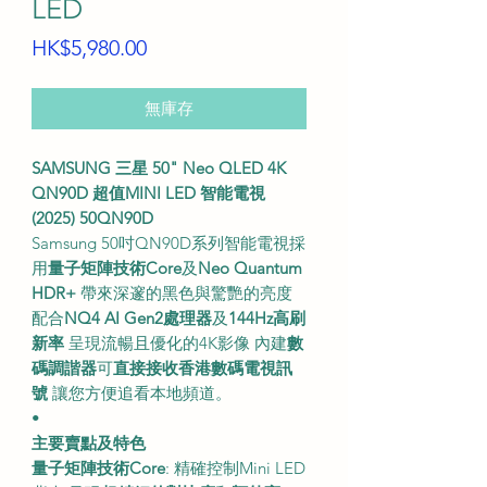
LED
價
HK$5,980.00
格
無庫存
SAMSUNG 三星 50" Neo QLED 4K
QN90D 超值MINI LED 智能電視
(2025) 50QN90D
Samsung 50吋QN90D系列智能電視採
用
量子矩陣技術Core
及
Neo Quantum
HDR+
帶來深邃的黑色與驚艷的亮度
配合
NQ4 AI Gen2處理器
及
144Hz高刷
新率
呈現流暢且優化的4K影像 內建
數
碼調諧器
可
直接接收香港數碼電視訊
號
讓您方便追看本地頻道。
•
主要賣點及特色
量子矩陣技術Core
: 精確控制Mini LED