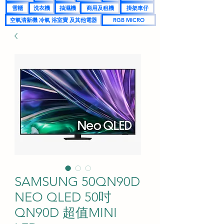
雪櫃
洗衣機
抽濕機
商用及租機
掛架車仔
空氣清新機 冷氣 浴室寶 及其他電器
RGB MICRO
SAMSUNG 50QN90D
NEO QLED 50吋
QN90D 超值MINI