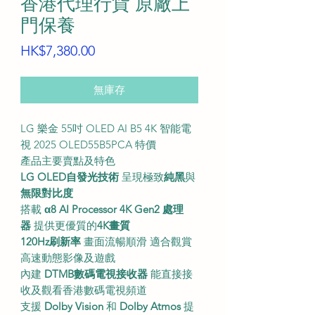
香港代理行貨 原廠上
門保養
價
HK$7,380.00
格
無庫存
LG 樂金 55吋 OLED AI B5 4K 智能電
視 2025 OLED55B5PCA 特價
產品主要賣點及特色
LG OLED自發光技術
呈現極致
純黑
與
無限對比度
搭載
α8 AI Processor 4K Gen2 處理
器
提供更優質的
4K畫質
120Hz刷新率
畫面流暢順滑 適合觀賞
高速動態影像及遊戲
內建
DTMB數碼電視接收器
能直接接
收及觀看香港數碼電視頻道
支援
Dolby Vision
和
Dolby Atmos
提