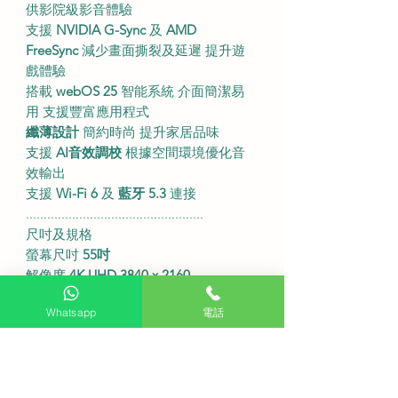
供影院級影音體驗
支援
NVIDIA G-Sync
及
AMD
FreeSync
減少畫面撕裂及延遲 提升遊
戲體驗
搭載
webOS 25
智能系統 介面簡潔易
用 支援豐富應用程式
纖薄設計
簡約時尚 提升家居品味
支援
AI音效調校
根據空間環境優化音
效輸出
支援
Wi-Fi 6
及
藍牙 5.3
連接
..................................................
尺吋及規格
螢幕尺吋
55吋
解像度
4K UHD 3840 x 2160
連底座尺吋（闊x高x深）
1228 x 772 x
Whatsapp
電話
235毫米
不連底座尺吋（闊x高x深）
1228 x
708 x 45.9毫米
顯示技術
OLED自發光
刷新率
120Hz