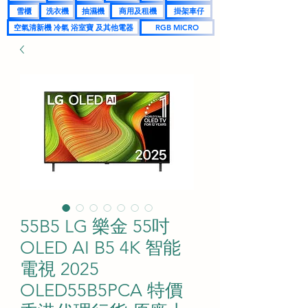
雪櫃
洗衣機
抽濕機
商用及租機
掛架車仔
空氣清新機 冷氣 浴室寶 及其他電器
RGB MICRO
55B5 LG 樂金 55吋
OLED AI B5 4K 智能
電視 2025
OLED55B5PCA 特價