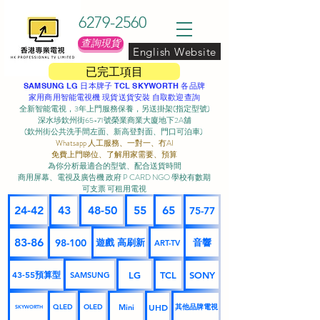
6279-2560
查詢現貨
English Website
已完工項目
SAMSUNG LG 日本牌子 TCL SKYWORTH 各品牌
家用商用智能電視機 現貨送貨安裝 自取歡迎查詢
全新智能電視，3年上門服務保養，另送掛架(指定型號)
深水埗欽州街65-71號榮業商業大廈地下2A舖
(欽州街公共洗手間左面、新高登對面、門口可泊車) ​
Whatsapp 人工服務、一對一、冇AI
免費上門睇位、了解用家需要、預算
為你分析最適合的型號、配合送貨時間
商用屏幕、電視及廣告機 政府 P CARD NGO 學校有數期
可支票 可租用電視
24-42
43
48-50
55
65
75-77
83-86
98-100
遊戲 高刷新
音響
ART-TV
43-55預算型
LG
TCL
SONY
SAMSUNG
UHD
Mini
其他品牌電視
QLED
OLED
SKYWORTH