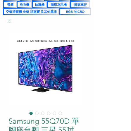
雪櫃
洗衣機
抽濕機
商用及租機
掛架車仔
空氣清新機 冷氣 浴室寶 及其他電器
RGB MICRO
Samsung 55Q70D 單
腳座台腳 三星 55吋