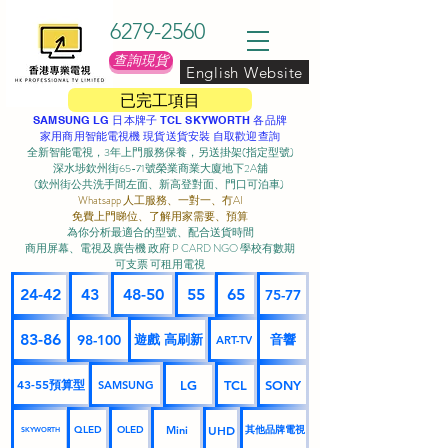
6279-2560
查詢現貨
English Website
已完工項目
SAMSUNG LG 日本牌子 TCL SKYWORTH 各品牌
家用商用智能電視機 現貨送貨安裝 自取歡迎查詢
全新智能電視，3年上門服務保養，另送掛架(指定型號)
深水埗欽州街65-71號榮業商業大廈地下2A舖
(欽州街公共洗手間左面、新高登對面、門口可泊車) ​
Whatsapp 人工服務、一對一、冇AI
免費上門睇位、了解用家需要、預算
為你分析最適合的型號、配合送貨時間
商用屏幕、電視及廣告機 政府 P CARD NGO 學校有數期
可支票 可租用電視
24-42
43
48-50
55
65
75-77
83-86
98-100
遊戲 高刷新
音響
ART-TV
43-55預算型
LG
TCL
SONY
SAMSUNG
UHD
Mini
其他品牌電視
QLED
OLED
SKYWORTH