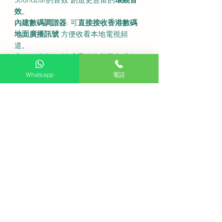
效
。
內建數碼調諧器
: 可
直接接收香港數碼
地面廣播訊號
方便收看本地電視頻
道。
Game Hub
: 一站式雲端遊戲平台 方便
串流遊戲。
Whatsapp
電話
•
尺吋及規格
型號
: QA55Q70DAJXZK
螢幕尺寸
: 55吋
解像度
: 3840 x 2160 (4K UHD)
螢幕刷新率
: 100/120Hz
連座檯架尺寸 (寬x高x深)
: 1232.9 x
778.3 x 246.5 毫米
不連座檯架尺寸 (寬x高x深)
: 1232.9 x
708.7 x 25.7 毫米
連座檯架重量
: 約 19.7 公斤
連接埠
: 4個HDMI 2個USB
無線連接
: Wi-Fi 5 藍牙 5.2