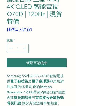
4K QLED 智能電視
Q70D | 120Hz | 現貨
特價
價
HK$4,780.00
格
數量
*
新增至購物車
Samsung 55吋QLED Q70D智能電視
以
量子點技術
及
量子處理器4K
呈現鮮
明逼真的4K畫質 配合
Motion
Xcelerator 120Hz
帶來流暢的動作畫面
內建
數碼調諧器
可
直接接收香港數碼
電視訊號
讓您方便追看本地頻道。