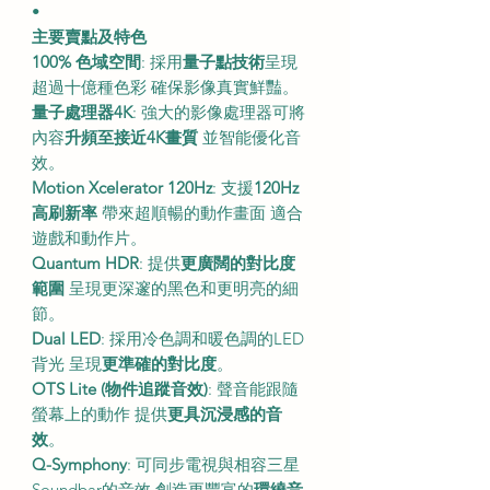
•
主要賣點及特色
100% 色域空間
: 採用
量子點技術
呈現
超過十億種色彩 確保影像真實鮮豔。
量子處理器4K
: 強大的影像處理器可將
內容
升頻至接近4K畫質
並智能優化音
效。
Motion Xcelerator 120Hz
: 支援
120Hz
高刷新率
帶來超順暢的動作畫面 適合
遊戲和動作片。
Quantum HDR
: 提供
更廣闊的對比度
範圍
呈現更深邃的黑色和更明亮的細
節。
Dual LED
: 採用冷色調和暖色調的LED
背光 呈現
更準確的對比度
。
OTS Lite (物件追蹤音效)
: 聲音能跟隨
螢幕上的動作 提供
更具沉浸感的音
效
。
Q-Symphony
: 可同步電視與相容三星
Soundbar的音效 創造更豐富的
環繞音