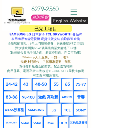
6279-2560
查詢現貨
English Website
已完工項目
SAMSUNG LG 日本牌子 TCL SKYWORTH 各品牌
家用商用智能電視機 現貨送貨安裝 自取歡迎查詢
全新智能電視，3年上門服務保養，另送掛架(指定型號)
深水埗欽州街65-71號榮業商業大廈地下2A舖
(欽州街公共洗手間左面、新高登對面、門口可泊車) ​
Whatsapp 人工服務、一對一、冇AI
免費上門睇位、了解用家需要、預算
為你分析最適合的型號、配合送貨時間
商用屏幕、電視及廣告機 政府 P CARD NGO 學校有數期
可支票 可租用電視
24-42
43
48-50
55
65
75-77
83-86
98-100
遊戲 高刷新
音響
ART-TV
43-55預算型
LG
TCL
SONY
SAMSUNG
UHD
Mini
其他品牌電視
QLED
OLED
SKYWORTH