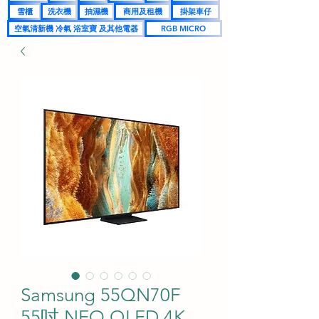
雪櫃
洗衣機
抽濕機
商用及租機
掛架車仔
空氣清新機 冷氣 浴室寶 及其他電器
RGB MICRO
Samsung 55QN70F
55吋 NEO QLED 4K