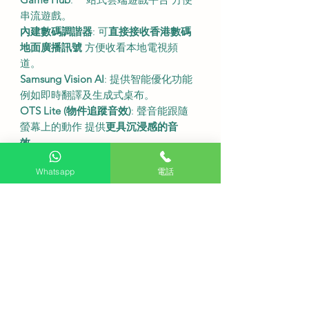
串流遊戲。
內建數碼調諧器
: 可
直接接收香港數碼
地面廣播訊號
方便收看本地電視頻
道。
Samsung Vision AI
: 提供智能優化功能
例如即時翻譯及生成式桌布。
OTS Lite (物件追蹤音效)
: 聲音能跟隨
螢幕上的動作 提供
更具沉浸感的音
效
。
•
Whatsapp
電話
尺吋及規格
型號
: QA55QN70FAJXZK
螢幕尺寸
: 55吋
解像度
: 3840 x 2160 (4K UHD)
螢幕刷新率
: 120Hz (最高支援144Hz)
連座檯架尺寸 (寬x高x深)
: 1232.9 x
765.7 x 247.4 毫米
不連座檯架尺寸 (寬x高x深)
: 1232.9 x
709.2 x 25.7 毫米