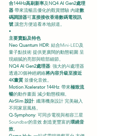
合
144Hz高刷新率
及
NQ4 AI Gen2處理
器
帶來流暢且優化的觀賞體驗 內建
數
碼調諧器
可
直接接收香港數碼電視訊
號
讓您方便追看本地頻道。
•
主要賣點及特色
Neo Quantum HDR
: 結合Mini-LED及
量子點技術 提供更廣闊的動態範圍 呈
現細膩的亮部與暗部細節。
NQ4 AI Gen2處理器
: 強大的AI處理器
透過20個神經網絡
將內容升級至接近
4K畫質
並優化音效。
Motion Xcelerator 144Hz
: 帶來
極致流
暢
的動作畫面 減少動態模糊。
AirSlim 設計
: 纖薄機身設計 完美融入
不同家居風格。
Q-Symphony
: 可同步電視與相容三星
Soundbar的音效 創造更豐富的
環繞音
效
。
Game Hub
: 一站式雲端遊戲平台 方便