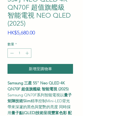
QN70F 超值旗艦級
智能電視 NEO QLED
(2025)
價
HK$5,680.00
格
數量
*
新增至購物車
Samsung 三星 55" Neo QLED 4K
QN70F 超值旗艦級 智能電視 (2025)
Samsung QN70F系列智能電視以
量子
矩陣技術Slim
精準控制Mini-LED背光
帶來深邃的黑色與驚艷的亮度 同時採
用
量子點(QLED)
技術呈現豐富色彩 配