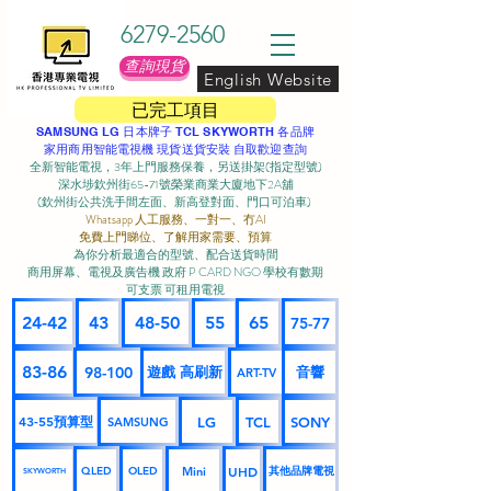
6279-2560
查詢現貨
English Website
已完工項目
SAMSUNG LG 日本牌子 TCL SKYWORTH 各品牌
家用商用智能電視機 現貨送貨安裝 自取歡迎查詢
全新智能電視，3年上門服務保養，另送掛架(指定型號)
深水埗欽州街65-71號榮業商業大廈地下2A舖
(欽州街公共洗手間左面、新高登對面、門口可泊車) ​
Whatsapp 人工服務、一對一、冇AI
免費上門睇位、了解用家需要、預算
為你分析最適合的型號、配合送貨時間
商用屏幕、電視及廣告機 政府 P CARD NGO 學校有數期
可支票 可租用電視
24-42
43
48-50
55
65
75-77
83-86
98-100
遊戲 高刷新
音響
ART-TV
43-55預算型
LG
TCL
SONY
SAMSUNG
UHD
Mini
其他品牌電視
QLED
OLED
SKYWORTH