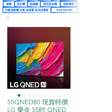
雪櫃
洗衣機
抽濕機
商用及租機
掛架車仔
空氣清新機 冷氣 浴室寶 及其他電器
RGB MICRO
55QNED80 現貨特價
LG 樂金 55吋 QNED