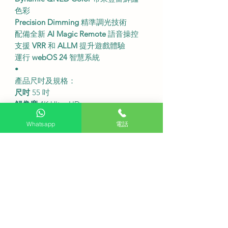
色彩
Precision Dimming
精準調光技術
配備全新
AI Magic Remote
語音操控
支援
VRR
和
ALLM
提升遊戲體驗
運行
webOS 24
智慧系統
•
產品尺吋及規格：
尺吋
55 吋
解像度
4K Ultra HD
螢幕類型
QNED
Whatsapp
電話
處理器
α7 Gen8 AI Processor 4K
原生刷新率
60Hz
系統
webOS 24
•
本地電視訊號接收：
此型號能
直接接收香港數碼電視訊
號
方便追台觀看本地頻道
•
服務收費：