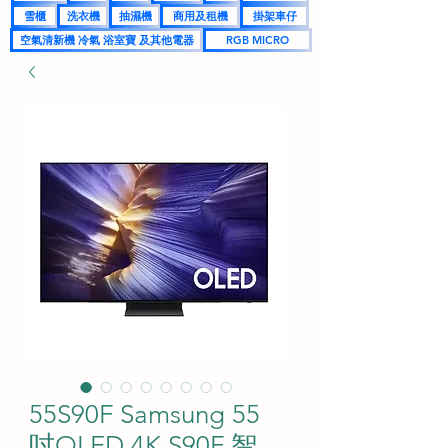
雪櫃
洗衣機
抽濕機
商用及租機
掛架車仔
空氣清新機 冷氣 浴室寶 及其他電器
RGB MICRO
55S90F Samsung 55
吋OLED 4K S90F 智