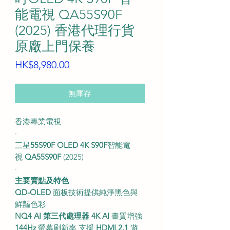
能電視 QA55S90F
(2025) 香港代理行貨
原廠上門保養
價
HK$8,980.00
格
無庫存
香港專業電視
∙
三星
55S90F
OLED
4K
S90F
智能電
視
QA55S90F
(2025)
∙
主要賣點及特色
QD-OLED
面板技術提供純淨黑色與
鮮豔色彩
NQ4 AI 第三代處理器
4K AI
畫質增強
144Hz
螢幕刷新率 支援
HDMI 2.1
遊