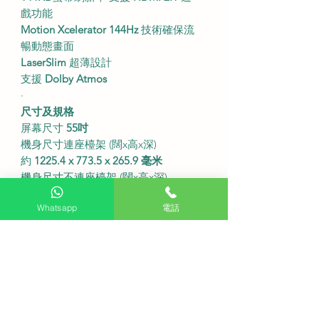
戲功能
Motion Xcelerator 144Hz
技術確保流
暢動態畫面
LaserSlim
超薄設計
支援
Dolby Atmos
∙
尺寸及規格
屏幕尺寸
55吋
機身尺寸連座檯架 (闊x高x深)
約
1225.4 x 773.5 x 265.9 毫米
機身尺寸不連座檯架 (闊x高x深)
約
1225.4 x 708.6 x 39.9 毫米
Whatsapp
電話
重量連座檯架 約
19.3 公斤
重量不連座檯架 約
14.7 公斤
支援 Wi-Fi 藍牙 Airplay 2
∙
支援香港數碼電視訊號
此型號能
直接接收
香港數碼地面電視
訊號