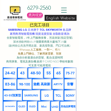
6279-2560
查詢現貨
English Website
已完工項目
SAMSUNG LG 日本牌子 TCL SKYWORTH 各品牌
家用商用智能電視機 現貨送貨安裝 自取歡迎查詢
全新智能電視，3年上門服務保養，另送掛架(指定型號)
深水埗欽州街65-71號榮業商業大廈地下2A舖
(欽州街公共洗手間左面、新高登對面、門口可泊車) ​
Whatsapp 人工服務、一對一、冇AI
免費上門睇位、了解用家需要、預算
為你分析最適合的型號、配合送貨時間
商用屏幕、電視及廣告機 政府 P CARD NGO 學校有數期
可支票 可租用電視
24-42
43
48-50
55
65
75-77
83-86
98-100
遊戲 高刷新
音響
ART-TV
43-55預算型
LG
TCL
SONY
SAMSUNG
UHD
Mini
其他品牌電視
QLED
OLED
SKYWORTH