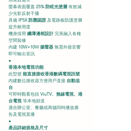
螢幕表面覆蓋
25% 防眩光塗層
有效減
少光影反射干擾
具備
IP5X 防塵認證
及電路板防護塗層
提升耐用度
機身採用
纖薄邊框設計
完美融入各種
空間裝修
內建
10W+10W 揚聲器
無需外接音響
即可輸出音訊
●
香港本地電視功能
此型號
能直接接收香港數碼電視訊號
內建數位接收器方便用戶直接
自動追
台
可即時觀看包括
ViuTV、無線電視、港
台電視
等本地頻道
適合辦公室、餐廳或商舖同時播放廣
告及電視直播
●
產品詳細規格及尺寸