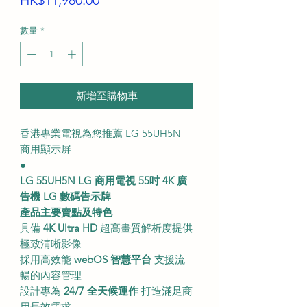
HK$11,980.00
格
數量
*
新增至購物車
香港專業電視為您推薦 LG 55UH5N
商用顯示屏
●
LG 55UH5N LG 商用電視 55吋 4K 廣
告機 LG 數碼告示牌
產品主要賣點及特色
具備
4K Ultra HD
超高畫質解析度提供
極致清晰影像
採用高效能
webOS 智慧平台
支援流
暢的內容管理
設計專為
24/7 全天候運作
打造滿足商
用長效需求