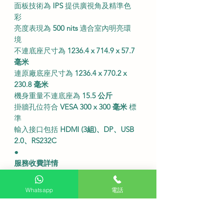
面板技術為
IPS
提供廣視角及精準色
彩
亮度表現為
500 nits
適合室內明亮環
境
不連底座尺寸為
1236.4 x 714.9 x 57.7
毫米
連原廠底座尺寸為
1236.4 x 770.2 x
230.8 毫米
機身重量不連底座為
15.5 公斤
掛牆孔位符合
VESA 300 x 300 毫米
標
準
輸入接口包括
HDMI (3組)、DP、USB
2.0、RS232C
●
服務收費詳情
免費座檯安裝
：購買此產品可享免費
座檯安裝服務
Whatsapp
電話
送貨費用
：
$200
(偏遠地區或需額外收
費)