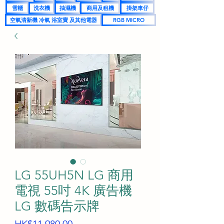
雪櫃
洗衣機
抽濕機
商用及租機
掛架車仔
空氣清新機 冷氣 浴室寶 及其他電器
RGB MICRO
LG 55UH5N LG 商用
電視 55吋 4K 廣告機
LG 數碼告示牌
價