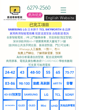
6279-2560
查詢現貨
English Website
已完工項目
SAMSUNG LG 日本牌子 TCL SKYWORTH 各品牌
家用商用智能電視機 現貨送貨安裝 自取歡迎查詢
全新智能電視，3年上門服務保養，另送掛架(指定型號)
深水埗欽州街65-71號榮業商業大廈地下2A舖
(欽州街公共洗手間左面、新高登對面、門口可泊車) ​
Whatsapp 人工服務、一對一、冇AI
免費上門睇位、了解用家需要、預算
為你分析最適合的型號、配合送貨時間
商用屏幕、電視及廣告機 政府 P CARD NGO 學校有數期
可支票 可租用電視
24-42
43
48-50
55
65
75-77
83-86
98-100
遊戲 高刷新
音響
ART-TV
43-55預算型
LG
TCL
SONY
SAMSUNG
UHD
Mini
其他品牌電視
QLED
OLED
SKYWORTH