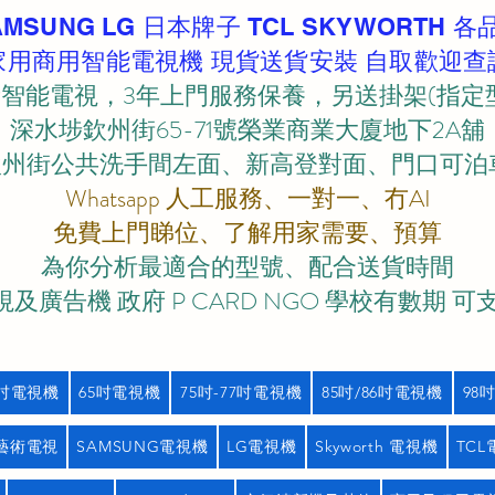
AMSUNG LG 日本牌子 TCL SKYWORTH 各
家用商用智能電視機 現貨送貨安裝 自取歡迎查
智能電視，3年上門服務保養，另送掛架(指定
深水埗欽州街65-71號榮業商業大廈地下2A舖
欽州街公共洗手間左面、新高登對面、門口可泊車)
Whatsapp 人工服務、一對一、冇AI
免費上門睇位、了解用家需要、預算
為你分析最適合的型號、配合送貨時間
及廣告機 政府 P CARD NGO 學校有數期 可
5吋電視機
65吋電視機
75吋-77吋電視機
85吋/86吋電視機
98
藝術電視
SAMSUNG電視機
LG電視機
Skyworth 電視機
TC