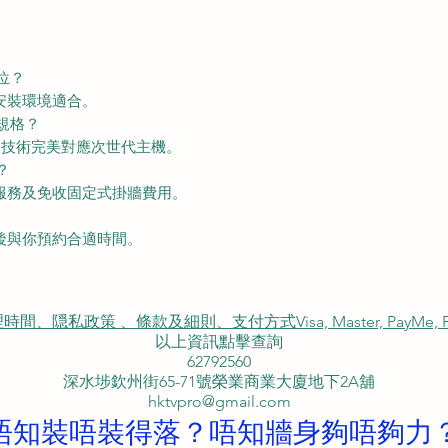
位？
保安裝環境適合。
規格？
VRR 技術完美對應次世代主機。
？
裝服務及免收固定式掛牆費用。
單後與你預約合適時間。
私政策 、條款及細則、支付方式Visa, Master, PayMe, FP
以上資訊點擊查詢
62792560
深水埗欽州街65-71號榮業商業大廈地下2A舖
hktvpro@gmail.com
唔知裝唔裝得落？唔知牆身夠唔夠力