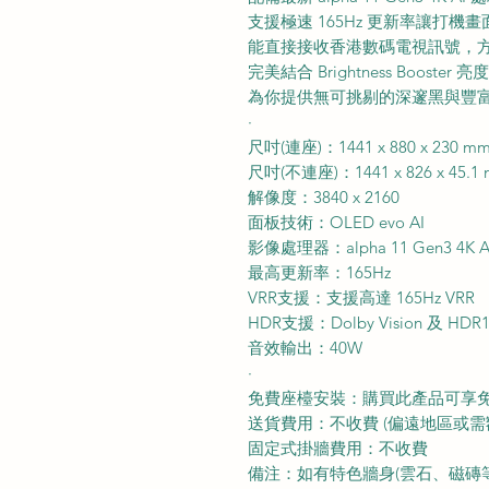
支援極速 165Hz 更新率讓打機
能直接接收香港數碼電視訊號，
完美結合 Brightness Booster
為你提供無可挑剔的深邃黑與豐
·
尺吋(連座)：1441 x 880 x 230 m
尺吋(不連座)：1441 x 826 x 45.1
解像度：3840 x 2160
面板技術：OLED evo AI
影像處理器：alpha 11 Gen3 4K 
最高更新率：165Hz
VRR支援：支援高達 165Hz VRR
HDR支援：Dolby Vision 及 HDR
音效輸出：40W
·
免費座檯安裝：購買此產品可享
送貨費用：不收費 (偏遠地區或需
固定式掛牆費用：不收費
備注：如有特色牆身(雲石、磁磚等) 