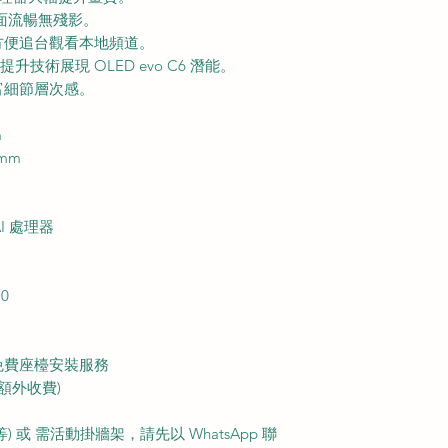
畫面流暢無殘影。
方便追台觀看本地頻道。
 亮度提升技術展現 OLED evo C6 潛能。
富細節層次感。
m
 mm
AI 處理器
10
免費座檯安裝服務
額外收費)
或 需活動掛牆架，請先以 WhatsApp 聯