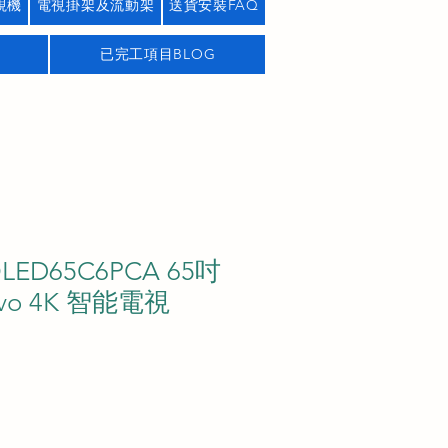
視機
電視掛架及流動架
送貨安裝FAQ
已完工項目BLOG
OLED65C6PCA 65吋
evo 4K 智能電視
價
格