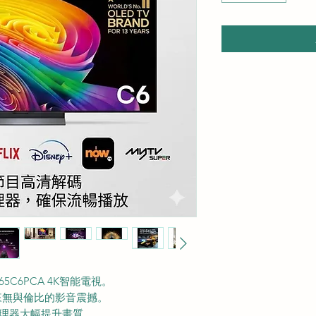
5C6PCA 4K智能電視。
視帶來無與倫比的影音震撼。
 AI 處理器大幅提升畫質。