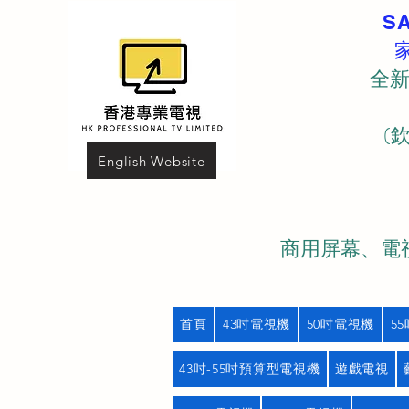
S
全新
(
English Website
商用屏幕、電視
首頁
43吋電視機
50吋電視機
5
43吋-55吋預算型電視機
遊戲電視