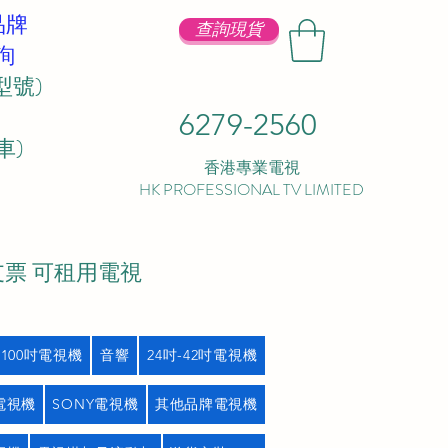
品牌
查詢現貨
詢
型號)
6279-2560
 ​
香港專業電視
HK PROFESSIONAL TV LIMITED
支票 可租用電視
吋100吋電視機
音響
24吋-42吋電視機
L電視機
SONY電視機
其他品牌電視機