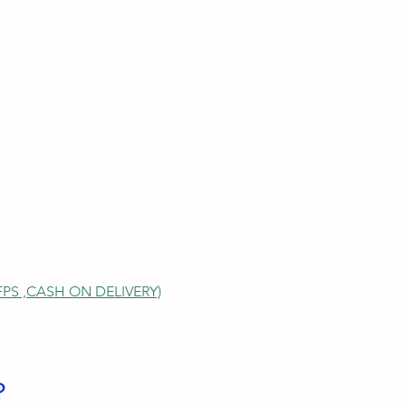
S ,
CASH ON DELIVERY)
？