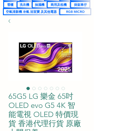
雪櫃
洗衣機
抽濕機
商用及租機
掛架車仔
空氣清新機 冷氣 浴室寶 及其他電器
RGB MICRO
65G5 LG 樂金 65吋
OLED evo G5 4K 智
能電視 OLED 特價現
貨 香港代理行貨 原廠