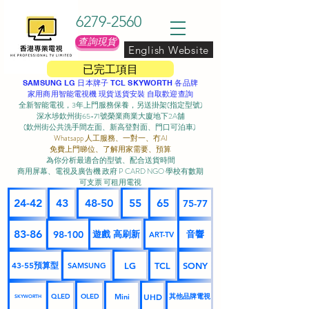
6279-2560
查詢現貨
English Website
已完工項目
SAMSUNG LG 日本牌子 TCL SKYWORTH 各品牌
家用商用智能電視機 現貨送貨安裝 自取歡迎查詢
全新智能電視，3年上門服務保養，另送掛架(指定型號)
深水埗欽州街65-71號榮業商業大廈地下2A舖
(欽州街公共洗手間左面、新高登對面、門口可泊車) ​
Whatsapp 人工服務、一對一、冇AI
免費上門睇位、了解用家需要、預算
為你分析最適合的型號、配合送貨時間
商用屏幕、電視及廣告機 政府 P CARD NGO 學校有數期
可支票 可租用電視
24-42
43
48-50
55
65
75-77
83-86
98-100
遊戲 高刷新
音響
ART-TV
43-55預算型
LG
TCL
SONY
SAMSUNG
UHD
Mini
其他品牌電視
QLED
OLED
SKYWORTH