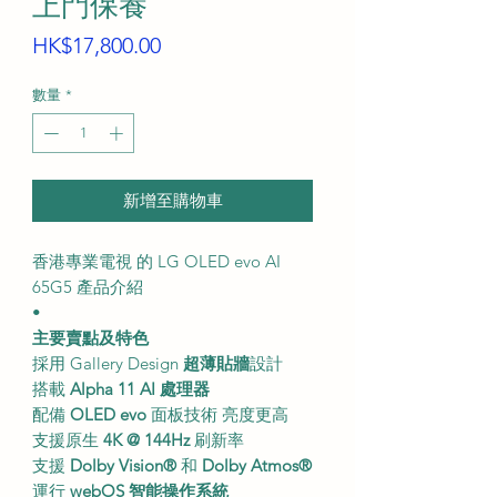
上門保養
價
HK$17,800.00
格
數量
*
新增至購物車
香港專業電視 的 LG OLED evo AI
65G5 產品介紹
•
主要賣點及特色
採用 Gallery Design
超薄貼牆
設計
搭載
Alpha 11 AI 處理器
配備
OLED evo
面板技術 亮度更高
支援原生
4K @ 144Hz
刷新率
支援
Dolby Vision®
和
Dolby Atmos®
運行
webOS 智能操作系統