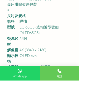
專用掛牆架連包裝
•
尺吋及規格
規格
詳情
型號
LG 65G5 (或相近型號如
OLED65G5)
螢幕尺
65吋
吋
解像度
4K (3840 x 2160)
顯示技
OLED evo
術
處理器
Alpha 11 AI 處理器
刷新率
144Hz
Whatsapp
電話
HDR
Dolby Vision, HDR10, HLG
操作系
webOS
統
音效
Dolby Atmos
•
香港數碼電視訊號接收