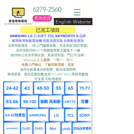
6279-2560
查詢現貨
English Website
已完工項目
SAMSUNG LG 日本牌子 TCL SKYWORTH 各品牌
家用商用智能電視機 現貨送貨安裝 自取歡迎查詢
全新智能電視，3年上門服務保養，另送掛架(指定型號)
深水埗欽州街65-71號榮業商業大廈地下2A舖
(欽州街公共洗手間左面、新高登對面、門口可泊車) ​
Whatsapp 人工服務、一對一、冇AI
免費上門睇位、了解用家需要、預算
為你分析最適合的型號、配合送貨時間
商用屏幕、電視及廣告機 政府 P CARD NGO 學校有數期
可支票 可租用電視
24-42
43
48-50
55
65
75-77
83-86
98-100
遊戲 高刷新
音響
ART-TV
43-55預算型
LG
TCL
SONY
SAMSUNG
UHD
Mini
其他品牌電視
QLED
OLED
SKYWORTH