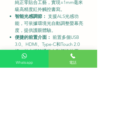
純正零貼合工藝，實現±1mm毫米
級高精度紅外觸控書寫。
智能光感調節：
支援ALS光感功
能，可依據環境光自動調整螢幕亮
度，提供護眼體驗。
便捷的前置介面：
前置多個USB
3.0、HDMI、Type-C和Touch 2.0
埠，並支援隨通道自動切換使用，
無需頻繁插拔外接設備。
Whatsapp
電話
強大的連網功能：
支援2.4/5G雙頻
WiFi及藍牙5.0，具備AP+STA獨立
雙模工作模式，並支援RJ45有線網
一網通功能，可讓Windows及
Android系統同時聯網。
Android 11/13系統：
搭載Android
11.0或13.0作業系統（T982主晶
片，4GB RAM + 32GB ROM），
內置豐富的教育與辦公軟體，如白
板、檔案管理、迎屏簽到牆等。
高速無線投屏：
支援5G WiFi高速