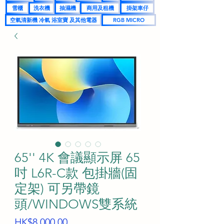
雪櫃
洗衣機
抽濕機
商用及租機
掛架車仔
空氣清新機 冷氣 浴室寶 及其他電器
RGB MICRO
65'' 4K 會議顯示屏 65
吋 L6R-C款 包掛牆(固
定架) 可另帶鏡
頭/WINDOWS雙系統
價
HK$8,000.00