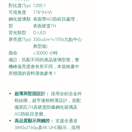
對比度
(Typ)
12
00:1
可視角度
178°(H/V)
鋼化玻璃類
表面帶
AG
防眩目處理，
型
表面硬度
7H
背光類型
D
-
LED
屏亮度
(Typ)
350cd/m²
±10%
(
九點中心
典型值
)
壽命
≥
3
0000
小時
備註：匹配不同的液晶玻璃型號，整
機峰值亮度會有所不同，本規格書中
所標識的資料僅做參考！
超薄與堅固設計：
採用全鋁合金外
框結構，超窄邊框輕薄設計，並配
備莫氏7H高硬度防爆鋼化玻璃及
AG防眩目塗層。
高品質顯示與觸控：
支援全通道
3840x2160p真4K UHD顯示，採用