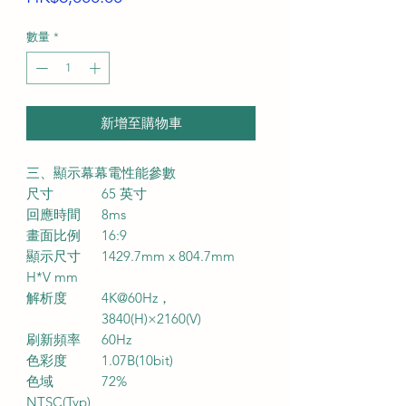
格
數量
*
新增至購物車
三、
顯示幕幕電性能參數
尺寸
65
英寸
回應時間
8ms
畫面比例
16:9
顯示尺寸
14
29.7mm
x 8
04.7mm
H*V mm
解析度
4K@60Hz
，
3840(H)×2160(V)
刷新頻率
60Hz
色彩度
1.07B(10bit)
色域
72
%
NTSC(Typ)