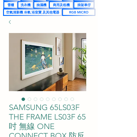
雪櫃
洗衣機
抽濕機
商用及租機
掛架車仔
空氣清新機 冷氣 浴室寶 及其他電器
RGB MICRO
SAMSUNG 65LS03F
THE FRAME LS03F 65
吋 無線 ONE
CONNECT BOX 防反