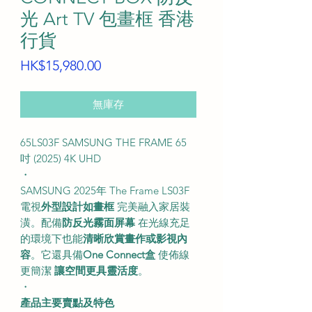
光 Art TV 包畫框 香港
行貨
價
HK$15,980.00
格
無庫存
65LS03F SAMSUNG THE FRAME 65
吋 (2025) 4K UHD
・
SAMSUNG 2025年 The Frame LS03F
電視
外型設計如畫框
完美融入家居裝
潢。配備
防反光霧面屏幕
在光線充足
的環境下也能
清晰欣賞畫作或影視內
容
。它還具備
One Connect盒
使佈線
更簡潔
讓空間更具靈活度
。
・
產品主要賣點及特色