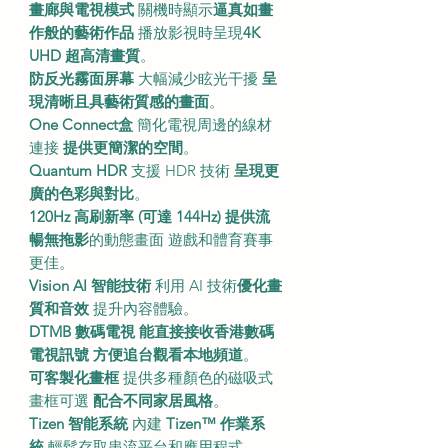
畫廊與電視模式
關機時顯示
逼真如畫
作般的藝術作品
播放影視時呈現
4K
UHD 超高清畫質
。
防反光霧面屏幕
大幅減少眩光干擾
呈
現清晰且具藝術質感的畫面
。
One Connect盒
簡化電視周邊的線材
連接
提供更簡潔的空間
。
Quantum HDR
支援 HDR 技術
呈現更
廣的色彩與對比
。
120Hz 高刷新率 (可達 144Hz)
提供流
暢無拖影
的動態畫面 遊戲和體育賽事
更佳。
Vision AI 智能技術
利用 AI 技術
優化畫
質和音效
提升內容體驗。
DTMB 數碼電視
能直接接收香港數碼
電視訊號
方便追台觀看本地頻道
。
可客製化畫框
提供多種顏色的磁吸式
畫框可選
配合不同家居風格
。
Tizen 智能系統
內建
Tizen™ 作業系
統
輕鬆存取串流平台和應用程式。