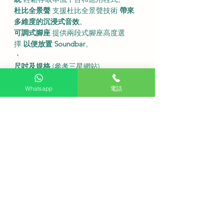
杜比全景聲
支援杜比全景聲技術
帶來
多維度的沉浸式音效
。
可調式腳座
提供兩段式腳座高度選
擇
以便放置 Soundbar
。
・
尺吋及規格
(參考三星網站)
型號
65LS03F。
螢幕尺寸
65 吋。
Whatsapp
電話
解像度
4K (3840 x 2160)。
刷新率
120Hz (最高144Hz)。
防反光技術
霧面屏幕。
處理器
NQ4 AI Gen2 處理器。
One Connect Box
One Connect。
音效
40W 喇叭 Dolby Atmos®。
無線連接
Wi-Fi 藍牙。
連接埠
HDMI x 4 (支援 4K 144Hz) USB
x 2。
不連畫框尺寸
1450.0 x 831.9 x 24.9
mm (闊x高x深)。