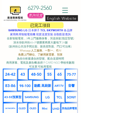
6279-2560
查詢現貨
English Website
已完工項目
SAMSUNG LG 日本牌子 TCL SKYWORTH 各品牌
家用商用智能電視機 現貨送貨安裝 自取歡迎查詢
全新智能電視，3年上門服務保養，另送掛架(指定型號)
深水埗欽州街65-71號榮業商業大廈地下2A舖
(欽州街公共洗手間左面、新高登對面、門口可泊車) ​
Whatsapp 人工服務、一對一、冇AI
免費上門睇位、了解用家需要、預算
為你分析最適合的型號、配合送貨時間
商用屏幕、電視及廣告機 政府 P CARD NGO 學校有數期
可支票 可租用電視
24-42
43
48-50
55
65
75-77
83-86
98-100
遊戲 高刷新
音響
ART-TV
43-55預算型
LG
TCL
SONY
SAMSUNG
UHD
Mini
其他品牌電視
QLED
OLED
SKYWORTH