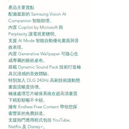
·
產品主要賣點
配備最新的 Samsung Vision AI
Companion 智能助理。
內置 Copilot by Microsoft 與
Perplexity 讓電視更聰明。
支援 AI Mode 智能自動優化畫面與音
效表現。
內置 Generative Wallpaper 可隨心生
成專屬的藝術桌布。
搭載 Dynamic Sound Pack 技術打造極
具沉浸感的音效體驗。
特別加入 DLG 240Hz 高刷技術讓動態
畫面流暢度倍增。
極速處理芯片確保系統在超高清畫質
下精彩順暢不卡頓。
擁有 Endless Free Content 帶領您探
索豐富的免費頻道。
支援熱門應用程式包括 YouTube、
Netflix 及 Disney+。