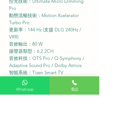
控光技術：Ultimate Micro Dimming
Pro
動態流暢技術：Motion Xcelerator
Turbo Pro
更新率：144 Hz (支援 DLG 240Hz /
VRR)
音效輸出：80 W
揚聲器類型：6.2.2CH
音效科技：OTS Pro / Q-Symphony /
Adaptive Sound Pro / Dolby Atmos
智能系統：Tizen Smart TV
無線網絡：Wi-Fi 6E
藍牙版本：Bluetooth 5.3
Whatsapp
電話
HDMI 接口：4個 (支援 HDMI 2.1)
USB 接口：2個 (USB-A)
機身顏色：鈦金屬黑
·
服務收費
免費座檯安裝：購買此產品可享免費
座檯安裝服務