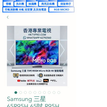
雪櫃
洗衣機
抽濕機
商用及租機
掛架車仔
空氣清新機 冷氣 浴室寶 及其他電器
RGB MICRO
Samsung 三星
65R95H 65吋 R95H