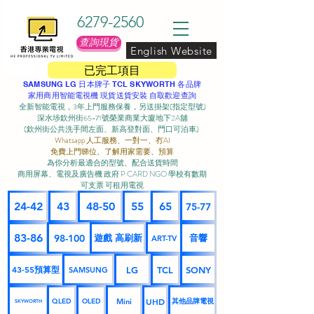
6279-2560
查詢現貨
English Website
已完工項目
SAMSUNG LG 日本牌子 TCL SKYWORTH 各品牌
家用商用智能電視機 現貨送貨安裝 自取歡迎查詢
全新智能電視，3年上門服務保養，另送掛架(指定型號)
深水埗欽州街65-71號榮業商業大廈地下2A舖
(欽州街公共洗手間左面、新高登對面、門口可泊車) ​
Whatsapp 人工服務、一對一、冇AI
免費上門睇位、了解用家需要、預算
為你分析最適合的型號、配合送貨時間
商用屏幕、電視及廣告機 政府 P CARD NGO 學校有數期
可支票 可租用電視
24-42
43
48-50
55
65
75-77
83-86
98-100
遊戲 高刷新
音響
ART-TV
43-55預算型
LG
TCL
SONY
SAMSUNG
UHD
Mini
其他品牌電視
QLED
OLED
SKYWORTH