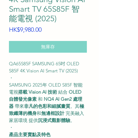
Smart TV 65S85F 智
能電視 (2025)
價
HK$9,980.00
格
無庫存
QA65S85F SAMSUNG 65吋 OLED
S85F 4K Vision AI Smart TV (2025)
・
SAMSUNG 2025年 OLED S85F 智能
電視
搭載 Vision AI 技術
結合
OLED
自體發光像素
和
NQ4 AI Gen2 處理
器
帶來
非凡的色彩和細膩畫質
。其
極
致纖薄的機身
和
無邊框設計
完美融入
家居環境 提供
沉浸式觀影體驗
。
・
產品主要賣點及特色