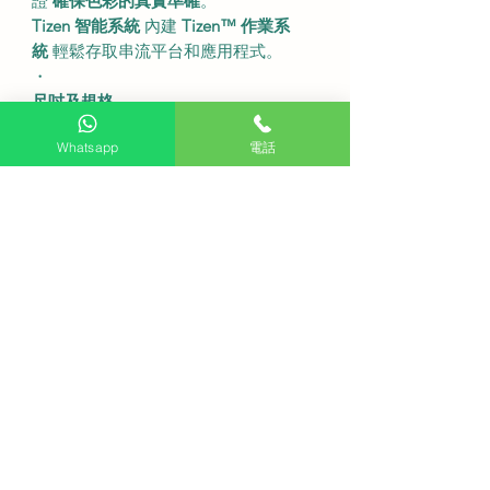
證
確保色彩的真實準確
。
Tizen 智能系統
內建
Tizen™ 作業系
統
輕鬆存取串流平台和應用程式。
・
尺吋及規格
型號
QA65S85F
Whatsapp
電話
螢幕尺寸
65 吋。
解像度
4K (3840 x 2160)。
刷新率
120Hz。
不連底座尺寸
約 1446.6 x 829.7 x 33.9
mm (闊x高x深)。
連底座尺寸
約 1446.6 x 897.8 x 263.3
mm (闊x高x深)。
音效
20W 喇叭 2聲道 OTS Lite Dolby
Atmos。
無線連接
Wi-Fi 5 (802.11ac) 藍牙
5.3。
連接埠
HDMI x 4 (支援 4K 120Hz) USB
x 2。
・