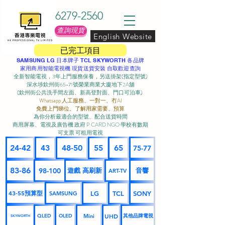
6279-2560
查詢現貨
English Website
已完工項目
SAMSUNG LG 日本牌子 TCL SKYWORTH 各品牌
家用商用智能電視機 現貨送貨安裝 自取歡迎查詢
全新智能電視，3年上門服務保養，另送掛架(指定型號)
深水埗欽州街65-71號榮業商業大廈地下2A舖
(欽州街公共洗手間左面、新高登對面、門口可泊車) ​
Whatsapp 人工服務、一對一、冇AI
免費上門睇位、了解用家需要、預算
為你分析最適合的型號、配合送貨時間
商用屏幕、電視及廣告機 政府 P CARD NGO 學校有數期
可支票 可租用電視
24-42
43
48-50
55
65
75-77
83-86
98-100
遊戲 高刷新
音響
ART-TV
43-55預算型
LG
TCL
SONY
SAMSUNG
UHD
Mini
其他品牌電視
QLED
OLED
SKYWORTH