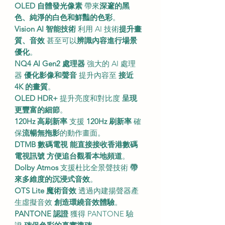
OLED 自體發光像素
帶來
深邃的黑
色、純淨的白色和鮮豔的色彩
。
Vision AI 智能技術
利用 AI 技術
提升畫
質、音效
甚至可以
辨識內容進行場景
優化
。
NQ4 AI Gen2 處理器
強大的 AI 處理
器
優化影像和聲音
提升內容至
接近
4K 的畫質
。
OLED HDR+
提升亮度和對比度
呈現
更豐富的細節
。
120Hz 高刷新率
支援
120Hz 刷新率
確
保
流暢無拖影
的動作畫面。
DTMB 數碼電視
能直接接收香港數碼
電視訊號
方便追台觀看本地頻道
。
Dolby Atmos
支援杜比全景聲技術
帶
來多維度的沉浸式音效
。
OTS Lite 魔術音效
透過內建揚聲器產
生虛擬音效
創造環繞音效體驗
。
PANTONE 認證
獲得 PANTONE 驗