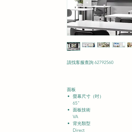
請找客服查詢 62792560
面板
螢幕尺寸（吋）
65"
面板技術
VA
背光類型
Direct