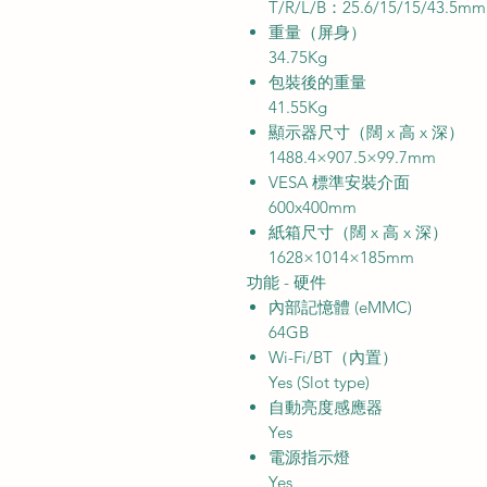
T/R/L/B：25.6/15/15/43.5mm
重量（屏身）
34.75Kg
包裝後的重量
41.55Kg
顯示器尺寸（闊 x 高 x 深）
1488.4×907.5×99.7mm
VESA 標準安裝介面
600x400mm
紙箱尺寸（闊 x 高 x 深）
1628×1014×185mm
功能 - 硬件
內部記憶體 (eMMC)
64GB
Wi-Fi/BT（內置）
Yes (Slot type)
自動亮度感應器
Yes
電源指示燈
Yes