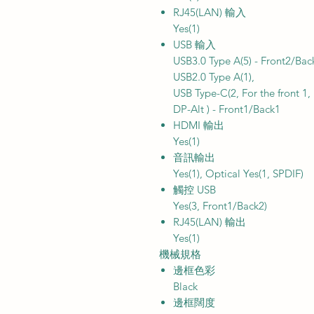
RJ45(LAN) 輸入
Yes(1)
USB 輸入
USB3.0 Type A(5) - Front2/Ba
USB2.0 Type A(1),
USB Type-C(2, For the front 
DP-Alt ) - Front1/Back1
HDMI 輸出
Yes(1)
音訊輸出
Yes(1), Optical Yes(1, SPDIF)
觸控 USB
Yes(3, Front1/Back2)
RJ45(LAN) 輸出
Yes(1)
機械規格
邊框色彩
Black
邊框闊度