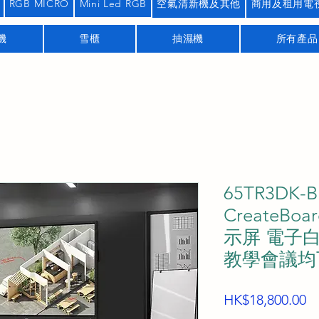
RGB MICRO
Mini Led RGB
空氣清新機及其他
商用及租用電
機
雪櫃
抽濕機
所有產品
65TR3DK-B
CreateBoa
示屏 電子白板
教學會議均
HK$18,800.00