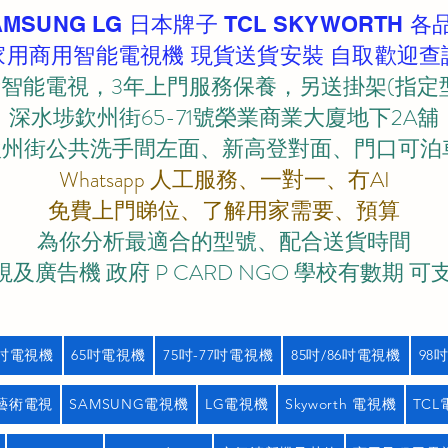
AMSUNG LG 日本牌子 TCL SKYWORTH 各
家用商用智能電視機 現貨送貨安裝 自取歡迎查
智能電視，3年上門服務保養，另送掛架(指定
深水埗欽州街65-71號榮業商業大廈地下2A舖
欽州街公共洗手間左面、新高登對面、門口可泊車)
Whatsapp 人工服務、一對一、冇AI
免費上門睇位、了解用家需要、預算
為你分析最適合的型號、配合送貨時間
及廣告機 政府 P CARD NGO 學校有數期 可
5吋電視機
65吋電視機
75吋-77吋電視機
85吋/86吋電視機
98
藝術電視
SAMSUNG電視機
LG電視機
Skyworth 電視機
TC