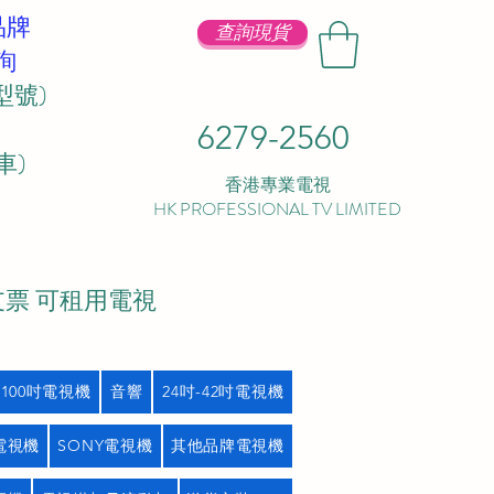
品牌
查詢現貨
詢
型號)
6279-2560
 ​
香港專業電視
HK PROFESSIONAL TV LIMITED
支票 可租用電視
吋100吋電視機
音響
24吋-42吋電視機
L電視機
SONY電視機
其他品牌電視機