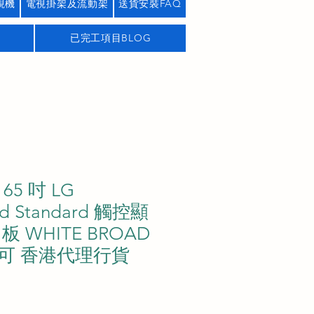
視機
電視掛架及流動架
送貨安裝FAQ
已完工項目BLOG
 65 吋 LG
rd Standard 觸控顯
 WHITE BROAD
可 香港代理行貨
價
格