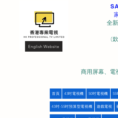
S
全新
(
English Website
商用屏幕、電視
首頁
43吋電視機
50吋電視機
5
43吋-55吋預算型電視機
遊戲電視