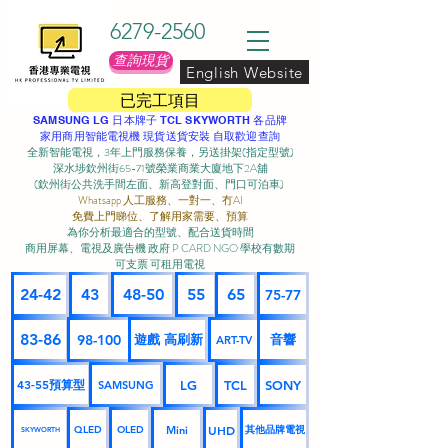
6279-2560
查詢現貨
English Website
已完工項目
SAMSUNG LG 日本牌子 TCL SKYWORTH 各品牌
家用商用智能電視機 現貨送貨安裝 自取歡迎查詢
全新智能電視，3年上門服務保養，另送掛架(指定型號)
深水埗欽州街65-71號榮業商業大廈地下2A舖
(欽州街公共洗手間左面、新高登對面、門口可泊車) ​
Whatsapp 人工服務、一對一、冇AI
免費上門睇位、了解用家需要、預算
為你分析最適合的型號、配合送貨時間
商用屏幕、電視及廣告機 政府 P CARD NGO 學校有數期
可支票 可租用電視
24-42
43
48-50
55
65
75-77
83-86
98-100
遊戲 高刷新
音響
ART-TV
43-55預算型
LG
TCL
SONY
SAMSUNG
UHD
Mini
其他品牌電視
QLED
OLED
SKYWORTH