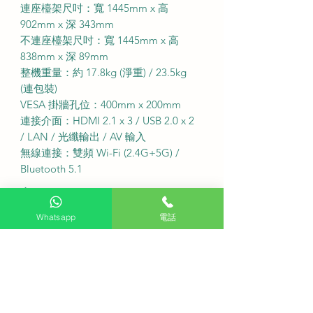
連座檯架尺吋：寬 1445mm x 高
902mm x 深 343mm
不連座檯架尺吋：寬 1445mm x 高
838mm x 深 89mm
整機重量：約 17.8kg (淨重) / 23.5kg
(連包裝)
VESA 掛牆孔位：400mm x 200mm
連接介面：HDMI 2.1 x 3 / USB 2.0 x 2
/ LAN / 光纖輸出 / AV 輸入
無線連接：雙頻 Wi-Fi (2.4G+5G) /
Bluetooth 5.1
．
服務收費及安裝說明
免費座檯安裝：購買此產品可享免費
Whatsapp
電話
座檯安裝服務
送貨費用：免運費 (偏遠地區或需額外
收費)
固定式掛牆費用：$500
備注：如有特色牆身 (雲石 磁磚等) 或