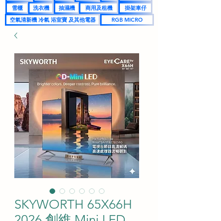
雪櫃
洗衣機
抽濕機
商用及租機
掛架車仔
空氣清新機 冷氣 浴室寶 及其他電器
RGB MICRO
SKYWORTH 65X66H
2026 創維 Mini LED