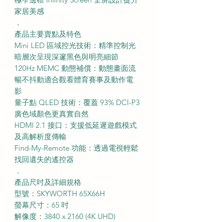
家居美感
．
產品主要賣點及特色
Mini LED 區域控光技術：精準控制光
暗層次呈現深邃黑色與明亮細節
120Hz MEMC 動態補償：動態畫面流
暢不抖動適合觀看體育賽事及動作電
影
量子點 QLED 技術：覆蓋 93% DCI-P3
廣色域顏色更真實自然
HDMI 2.1 接口：支援低延遲遊戲模式
及高解析度傳輸
Find-My-Remote 功能：透過電視輕鬆
找回遺失的遙控器
．
產品尺吋及詳細規格
型號：SKYWORTH 65X66H
螢幕尺寸：65 吋
解像度：3840 x 2160 (4K UHD)