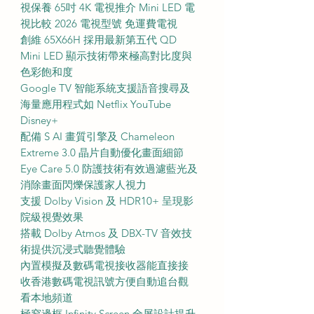
視保養 65吋 4K 電視推介 Mini LED 電
視比較 2026 電視型號 免運費電視
創維 65X66H 採用最新第五代 QD
Mini LED 顯示技術帶來極高對比度與
色彩飽和度
Google TV 智能系統支援語音搜尋及
海量應用程式如 Netflix YouTube
Disney+
配備 S AI 畫質引擎及 Chameleon
Extreme 3.0 晶片自動優化畫面細節
Eye Care 5.0 防護技術有效過濾藍光及
消除畫面閃爍保護家人視力
支援 Dolby Vision 及 HDR10+ 呈現影
院級視覺效果
搭載 Dolby Atmos 及 DBX-TV 音效技
術提供沉浸式聽覺體驗
內置模擬及數碼電視接收器能直接接
收香港數碼電視訊號方便自動追台觀
看本地頻道
極窄邊框 Infinity Screen 全屏設計提升