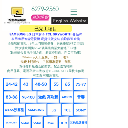
6279-2560
查詢現貨
English Website
已完工項目
SAMSUNG LG 日本牌子 TCL SKYWORTH 各品牌
家用商用智能電視機 現貨送貨安裝 自取歡迎查詢
全新智能電視，3年上門服務保養，另送掛架(指定型號)
深水埗欽州街65-71號榮業商業大廈地下2A舖
(欽州街公共洗手間左面、新高登對面、門口可泊車) ​
Whatsapp 人工服務、一對一、冇AI
免費上門睇位、了解用家需要、預算
為你分析最適合的型號、配合送貨時間
商用屏幕、電視及廣告機 政府 P CARD NGO 學校有數期
可支票 可租用電視
24-42
43
48-50
55
65
75-77
83-86
98-100
遊戲 高刷新
音響
ART-TV
43-55預算型
LG
TCL
SONY
SAMSUNG
UHD
Mini
其他品牌電視
QLED
OLED
SKYWORTH