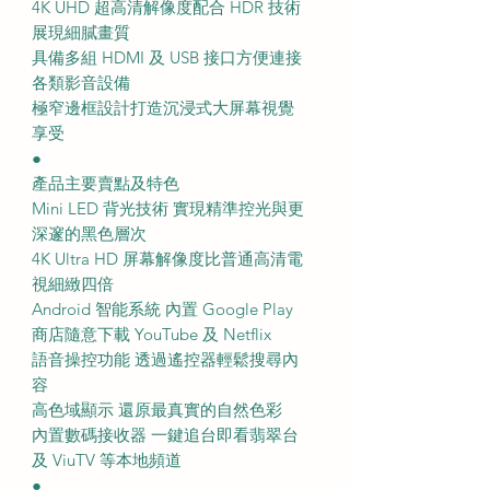
4K UHD 超高清解像度配合 HDR 技術
展現細膩畫質
具備多組 HDMI 及 USB 接口方便連接
各類影音設備
極窄邊框設計打造沉浸式大屏幕視覺
享受
●
產品主要賣點及特色
Mini LED 背光技術 實現精準控光與更
深邃的黑色層次
4K Ultra HD 屏幕解像度比普通高清電
視細緻四倍
Android 智能系統 內置 Google Play
商店隨意下載 YouTube 及 Netflix
語音操控功能 透過遙控器輕鬆搜尋內
容
高色域顯示 還原最真實的自然色彩
內置數碼接收器 一鍵追台即看翡翠台
及 ViuTV 等本地頻道
●