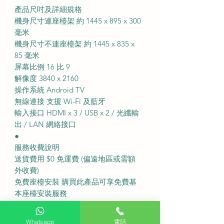
產品尺吋及詳細規格
機身尺寸連座檯架 約 1445 x 895 x 300
毫米
機身尺寸不連座檯架 約 1445 x 835 x
85 毫米
屏幕比例 16 比 9
解像度 3840 x 2160
操作系統 Android TV
無線連接 支援 Wi-Fi 及藍牙
輸入接口 HDMI x 3 / USB x 2 / 光纖輸
出 / LAN 網絡接口
●
服務收費說明
送貨費用 $0 免運費 (偏遠地區或需額
外收費)
免費座檯安裝 購買此產品可享免費基
本座檯安裝服務
固定式掛牆費用 $380
備注事項 如有特色牆身(雲石、磁磚等)
Whatsapp
電話