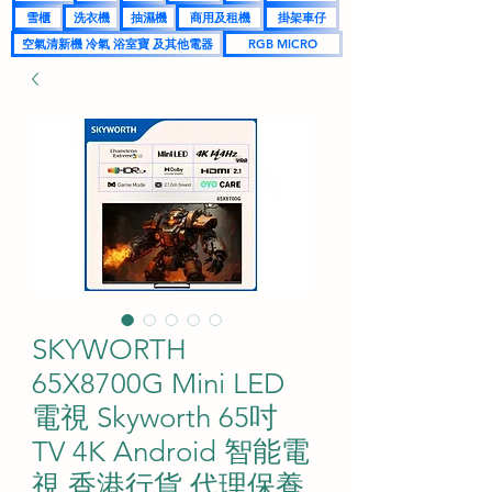
雪櫃
洗衣機
抽濕機
商用及租機
掛架車仔
空氣清新機 冷氣 浴室寶 及其他電器
RGB MICRO
SKYWORTH
65X8700G Mini LED
電視 Skyworth 65吋
TV 4K Android 智能電
視 香港行貨 代理保養