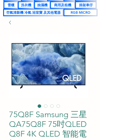
雪櫃
洗衣機
抽濕機
商用及租機
掛架車仔
空氣清新機 冷氣 浴室寶 及其他電器
RGB MICRO
75Q8F Samsung 三星
QA75Q8F 75吋QLED
Q8F 4K QLED 智能電