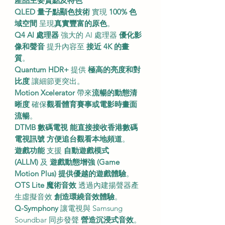
產品主要賣點及特色
QLED 量子點顯色技術
實現
100% 色
域空間
呈現
真實豐富的原色
。
Q4 AI 處理器
強大的 AI 處理器
優化影
像和聲音
提升內容至
接近 4K 的畫
質
。
Quantum HDR+
提供
極高的亮度和對
比度
讓細節更突出。
Motion Xcelerator
帶來
流暢的動態清
晰度
確保
觀看體育賽事或電影時畫面
流暢
。
DTMB 數碼電視
能直接接收香港數碼
電視訊號
方便追台觀看本地頻道
。
遊戲功能
支援
自動遊戲模式
(ALLM)
及
遊戲動態增強 (Game
Motion Plus)
提供優越的遊戲體驗
。
OTS Lite 魔術音效
透過內建揚聲器產
生虛擬音效
創造環繞音效體驗
。
Q-Symphony
讓電視與 Samsung
Soundbar 同步發聲
營造沉浸式音效
。