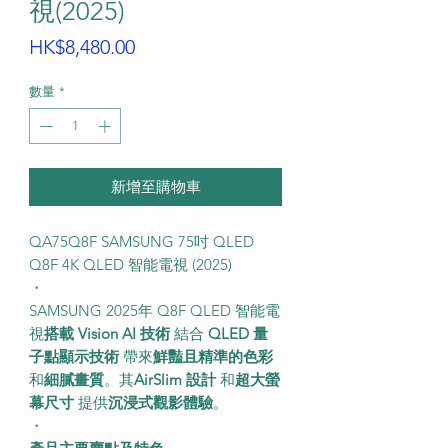
視(2025)
價
HK$8,480.00
格
數量
*
新增至購物車
QA75Q8F SAMSUNG 75吋 QLED
Q8F 4K QLED 智能電視 (2025)
・
SAMSUNG 2025年 Q8F QLED 智能電
視
搭載 Vision AI 技術
結合
QLED 量
子點顯示技術
帶來
鮮豔且精準的色彩
和
細膩畫質
。其
AirSlim 設計
和
超大螢
幕尺寸
提供
沉浸式觀影體驗
。
・