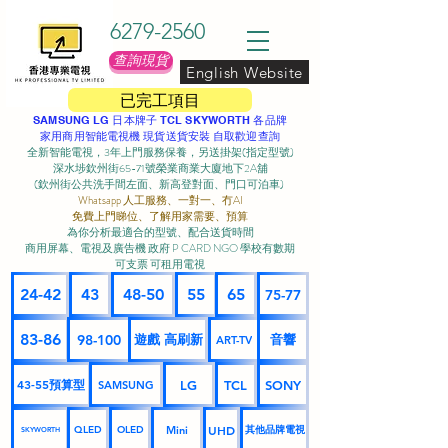
6279-2560
查詢現貨
English Website
已完工項目
SAMSUNG LG 日本牌子 TCL SKYWORTH 各品牌
家用商用智能電視機 現貨送貨安裝 自取歡迎查詢
全新智能電視，3年上門服務保養，另送掛架(指定型號)
深水埗欽州街65-71號榮業商業大廈地下2A舖
(欽州街公共洗手間左面、新高登對面、門口可泊車) ​
Whatsapp 人工服務、一對一、冇AI
免費上門睇位、了解用家需要、預算
為你分析最適合的型號、配合送貨時間
商用屏幕、電視及廣告機 政府 P CARD NGO 學校有數期
可支票 可租用電視
24-42
43
48-50
55
65
75-77
83-86
98-100
遊戲 高刷新
音響
ART-TV
43-55預算型
LG
TCL
SONY
SAMSUNG
UHD
Mini
其他品牌電視
QLED
OLED
SKYWORTH