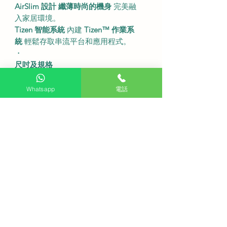
AirSlim 設計
纖薄時尚的機身
完美融
入家居環境。
Tizen 智能系統
內建
Tizen™ 作業系
統
輕鬆存取串流平台和應用程式。
・
尺吋及規格
型號
QA75Q8F。
螢幕尺寸
75 吋。
Whatsapp
電話
解像度
4K (3840 x 2160)。
刷新率
50Hz/60Hz。
背光技術
Dual LED。
不連底座尺寸
1676.7 x 960.3 x 26.6
mm (闊x高x深)。
連底座尺寸
1676.7 x 1017.5 x 327.7
mm (闊x高x深)。
機身重量
不連座檯架 29.1 kg 連座檯
架 29.7 kg。
音效
20W 喇叭 2.0ch OTS Lite Q-
Symphony。