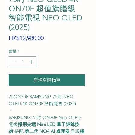
QN70F 超值旗艦級
智能電視 NEO QLED
(2025)
價
HK$12,980.00
格
數量
*
新增至購物車
75QN70F SAMSUNG 75吋 NEO
QLED 4K QN70F 智能電視 (2025)
・
SAMSUNG 75吋 QN70F Neo QLED
電視
採用尖端 Mini LED 量子矩陣技
術
搭配
第二代 NQ4 AI 處理器
呈現
極