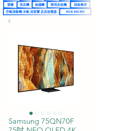
雪櫃
洗衣機
抽濕機
商用及租機
掛架車仔
空氣清新機 冷氣 浴室寶 及其他電器
RGB MICRO
Samsung 75QN70F
75吋 NEO QLED 4K