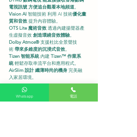
電視訊號
方便追台觀看本地頻道
。
Vision AI
智能技術 利用 AI 技術
優化畫
質和音效
提升內容體驗。
OTS Lite 魔術音效
透過內建揚聲器產
生虛擬音效
創造環繞音效體驗
。
Dolby Atmos®
支援杜比全景聲技
術
帶來多維度的沉浸式音效
。
Tizen 智能系統
內建
Tizen™ 作業系
統
輕鬆存取串流平台和應用程式。
AirSlim 設計
纖薄時尚的機身
完美融
入家居環境。
・
尺吋及規格
Whatsapp
電話
型號
QA75QN70F。
螢幕尺寸
75 吋。
解像度
4K (3840 x 2160)。
刷新率
120Hz (最高144Hz)。
背光技術
Mini LED。
不連座檯架尺寸
1677.5 x 960.7 x 26.6