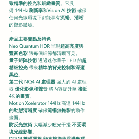
致精準的控光
和
細緻畫質
。它具
備
144Hz 刷新率
和
Vision AI 技術
確保
任何光線環境下都能享有
流暢、清晰
的觀影體驗。
・
產品主要賣點及特色
Neo Quantum HDR
呈現
超高亮度與
豐富色彩
讓每個細節都清晰可見。
量子矩陣技術
透過迷你量子 LED 的
超
精細控光
帶來
精準的背光控制和深邃
黑位
。
第二代 NQ4 AI 處理器
強大的 AI 處理
器
優化影像和聲音
將內容提升至
接近
4K 的畫質
。
Motion Xcelerator 144Hz
高達
144Hz
的動態清晰度
確保
流暢無拖影
的動作
畫面。
防反光技術
大幅減少眩光干擾
不受環
境光線影響
。
DTMB 數碼電視
能直接接收香港數碼