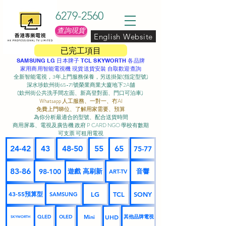
6279-2560
查詢現貨
English Website
已完工項目
SAMSUNG LG 日本牌子 TCL SKYWORTH 各品牌
家用商用智能電視機 現貨送貨安裝 自取歡迎查詢
全新智能電視，3年上門服務保養，另送掛架(指定型號)
深水埗欽州街65-71號榮業商業大廈地下2A舖
(欽州街公共洗手間左面、新高登對面、門口可泊車) ​
Whatsapp 人工服務、一對一、冇AI
免費上門睇位、了解用家需要、預算
為你分析最適合的型號、配合送貨時間
商用屏幕、電視及廣告機 政府 P CARD NGO 學校有數期
可支票 可租用電視
24-42
43
48-50
55
65
75-77
83-86
98-100
遊戲 高刷新
音響
ART-TV
43-55預算型
LG
TCL
SONY
SAMSUNG
UHD
Mini
其他品牌電視
QLED
OLED
SKYWORTH