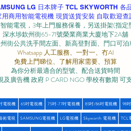
AMSUNG LG 日本牌子 TCL SKYWORTH 各
家用商用智能電視機 現貨送貨安裝 自取歡迎查
智能電視，3年上門服務保養，另送掛架(指定
深水埗欽州街65-71號榮業商業大廈地下2A舖
欽州街公共洗手間左面、新高登對面、門口可泊車)
Whatsapp 人工服務、一對一、冇AI
免費上門睇位、了解用家需要、預算
為你分析最適合的型號、配合送貨時間
及廣告機 政府 P CARD NGO 學校有數期 可
5吋電視機
65吋電視機
75吋-77吋電視機
85吋/86吋電視機
98
藝術電視
SAMSUNG電視機
LG電視機
Skyworth 電視機
TC