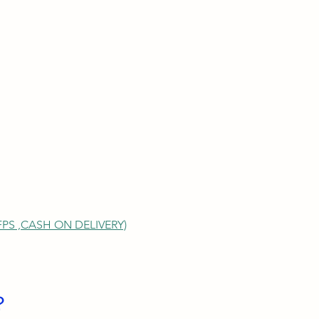
S ,
CASH ON DELIVERY)
？