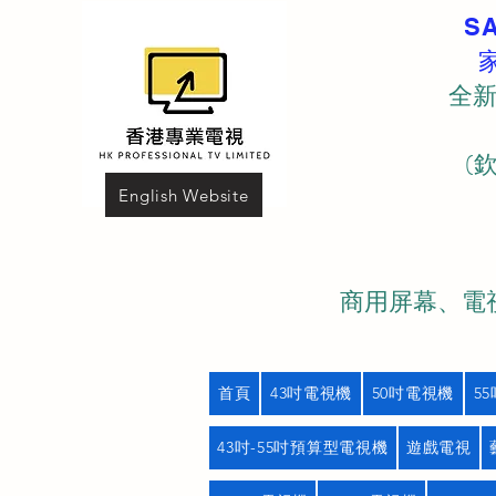
S
全新
(
English Website
商用屏幕、電視
首頁
43吋電視機
50吋電視機
5
43吋-55吋預算型電視機
遊戲電視