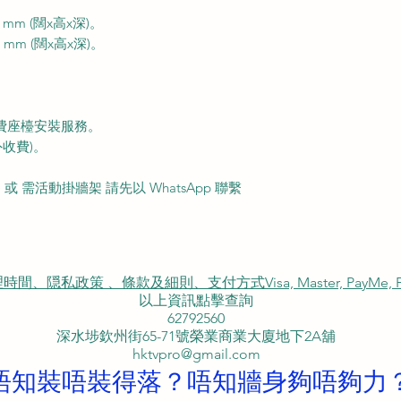
 77 mm (闊x高x深)。
280 mm (闊x高x深)。
費座檯安裝服務。
收費)。
 需活動掛牆架 請先以 WhatsApp 聯繫
私政策 、條款及細則、支付方式Visa, Master, PayMe, FP
以上資訊點擊查詢
62792560
深水埗欽州街65-71號榮業商業大廈地下2A舖
hktvpro@gmail.com
唔知裝唔裝得落？唔知牆身夠唔夠力