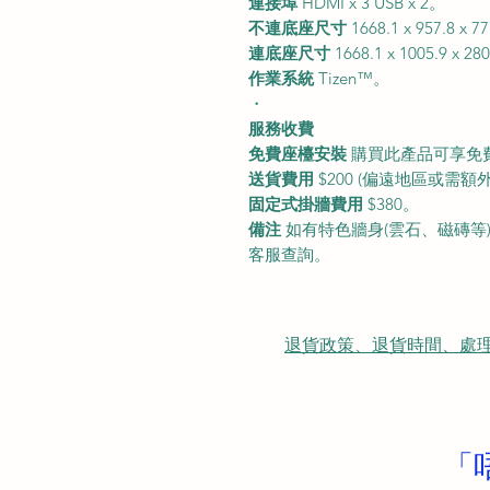
連接埠
HDMI x 3 USB x 2。
不連底座尺寸
1668.1 x 957.8 x
連底座尺寸
1668.1 x 1005.9 x 
作業系統
Tizen™。
・
服務收費
免費座檯安裝
購買此產品可享免
送貨費用
$200
(偏遠地區或需額外
固定式掛牆費用
$380。
備注
如有特色牆身(雲石、磁磚等) 或
客服查詢。
退貨政策、退貨時間、處理時間、隠
「