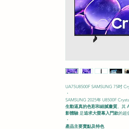
UA75U8500F SAMSUNG 75吋 Cry
・
SAMSUNG 2025年 U8500F Cry
生動逼真的色彩和細膩畫質
。其
影體驗
是
追求大螢幕入門款
的超
・
產品主要賣點及特色