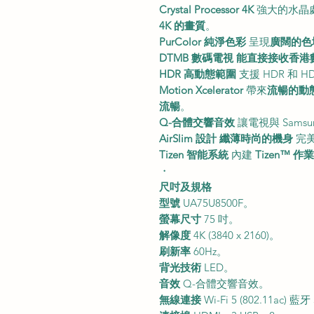
Crystal Processor 4K
強大的水晶
4K 的畫質
。
PurColor 純淨色彩
呈現
廣闊的色
DTMB 數碼電視
能直接接收香港
HDR 高動態範圍
支援 HDR 和 H
Motion Xcelerator
帶來
流暢的動
流暢
。
Q-合體交響音效
讓電視與 Samsun
AirSlim 設計
纖薄時尚的機身
完
Tizen 智能系統
內建
Tizen™ 作
・
尺吋及規格
型號
UA75U8500F。
螢幕尺寸
75 吋。
解像度
4K (3840 x 2160)。
刷新率
60Hz。
背光技術
LED。
音效
Q-合體交響音效。
無線連接
Wi-Fi 5 (802.11ac) 藍牙