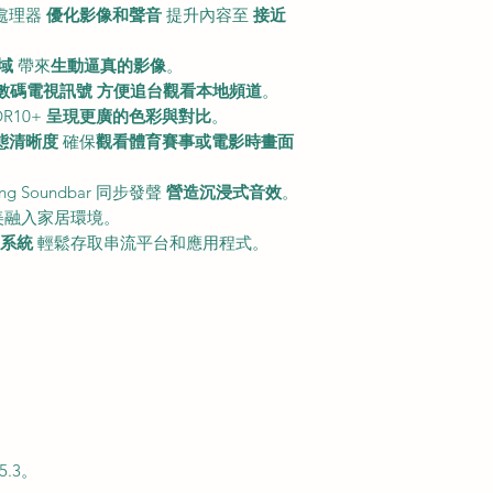
處理器
優化影像和聲音
提升內容至
接近
域
帶來
生動逼真的影像
。
數碼電視訊號
方便追台觀看本地頻道
。
DR10+
呈現更廣的色彩與對比
。
態清晰度
確保
觀看體育賽事或電影時畫面
g Soundbar 同步發聲
營造沉浸式音效
。
美融入家居環境。
業系統
輕鬆存取串流平台和應用程式。
 5.3。