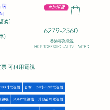
品牌
查詢現貨
詢
型號)
6279-2560
 ​
香港專業電視
HK PROFESSIONAL TV LIMITED
支票 可租用電視
吋100吋電視機
音響
24吋-42吋電視機
L電視機
SONY電視機
其他品牌電視機