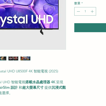
數量
*
stal UHD U8500F 4K 智能電視 (2025)
stal UHD 智能電視
搭載水晶處理器 4K
呈現
AirSlim 設計
和
超大螢幕尺寸
提供
沉浸式觀
值選擇。