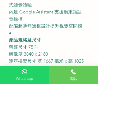
式聽覺體驗
內建 Google Assistant 支援廣東話語
音操控
配備超薄無邊框設計提升視覺空間感
●
產品規格及尺寸
螢幕尺寸 75 吋
解像度 3840 x 2160
連座檯架尺寸 寬 1667 毫米 x 高 1025
毫米 x 深 351 毫米
不連座檯架尺寸 寬 1667 毫米 x 高 960
Whatsapp
電話
毫米 x 深 72 毫米
配備多組 HDMI 及 USB 連接埠
●
電視訊號接收
內置數碼電視接收器
能直接接收香港數碼電視訊號
方便追台觀看本地免費電視頻道
●