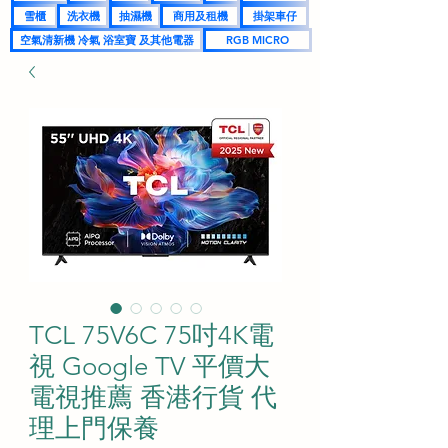
雪櫃
洗衣機
抽濕機
商用及租機
掛架車仔
空氣清新機 冷氣 浴室寶 及其他電器
RGB MICRO
TCL 75V6C 75吋4K電
視 Google TV 平價大
電視推薦 香港行貨 代
理上門保養