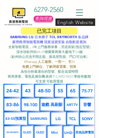
6279-2560
查詢現貨
English Website
已完工項目
SAMSUNG LG 日本牌子 TCL SKYWORTH 各品牌
家用商用智能電視機 現貨送貨安裝 自取歡迎查詢
全新智能電視，3年上門服務保養，另送掛架(指定型號)
深水埗欽州街65-71號榮業商業大廈地下2A舖
(欽州街公共洗手間左面、新高登對面、門口可泊車) ​
Whatsapp 人工服務、一對一、冇AI
免費上門睇位、了解用家需要、預算
為你分析最適合的型號、配合送貨時間
商用屏幕、電視及廣告機 政府 P CARD NGO 學校有數期
可支票 可租用電視
24-42
43
48-50
55
65
75-77
83-86
98-100
遊戲 高刷新
音響
ART-TV
43-55預算型
LG
TCL
SONY
SAMSUNG
UHD
Mini
其他品牌電視
QLED
OLED
SKYWORTH