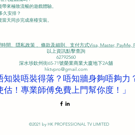
術能帶來極致流暢的遊戲體驗。
要多久安排？
送貨當天同步完成座檯安裝。
私政策 、條款及細則、支付方式Visa, Master, PayMe, FP
以上資訊點擊查詢
62792560
深水埗欽州街65-71號榮業商業大廈地下2A舖
hktvpro@gmail.com
唔知裝唔裝得落？唔知牆身夠唔夠力
使估！專業師傅免費上門幫你度！」
©2021 by HK PROFESSIONAL TV LIMITED