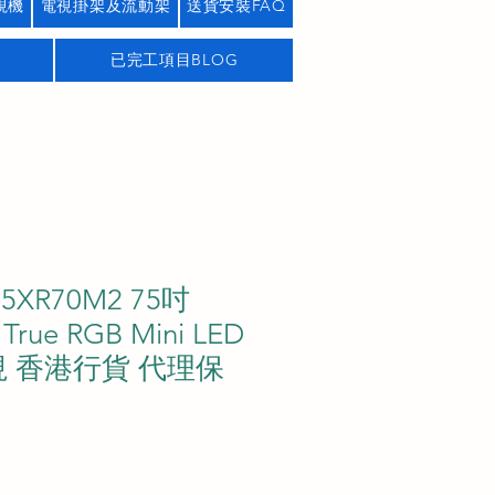
視機
電視掛架及流動架
送貨安裝FAQ
已完工項目BLOG
75XR70M2 75吋
I True RGB Mini LED
視 香港行貨 代理保
價
格