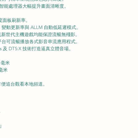
ith AI 智能處理器大幅提升畫面清晰度。
暢度面板刷新率。
VRR 變動更新率與 ALLM 自動低延遲模式。
玩新世代主機遊戲均能保證流暢無殘影。
emini 平台可流暢播放各式影音串流應用程式。
os 及 DTS:X 技術打造逼真立體音場。
7 毫米
 毫米
方便追台觀看本地頻道。
D
I