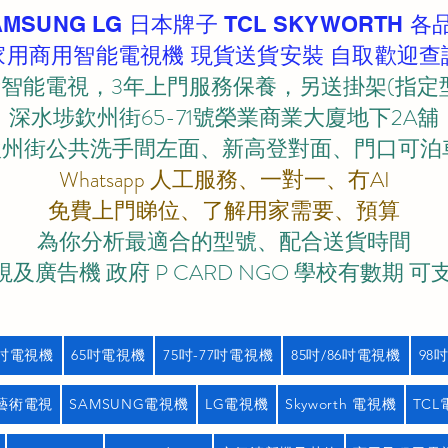
AMSUNG LG 日本牌子 TCL SKYWORTH 各
家用商用智能電視機 現貨送貨安裝 自取歡迎查
智能電視，3年上門服務保養，另送掛架(指定
深水埗欽州街65-71號榮業商業大廈地下2A舖
欽州街公共洗手間左面、新高登對面、門口可泊車)
Whatsapp 人工服務、一對一、冇AI
免費上門睇位、了解用家需要、預算
為你分析最適合的型號、配合送貨時間
及廣告機 政府 P CARD NGO 學校有數期 可
5吋電視機
65吋電視機
75吋-77吋電視機
85吋/86吋電視機
98
藝術電視
SAMSUNG電視機
LG電視機
Skyworth 電視機
TC