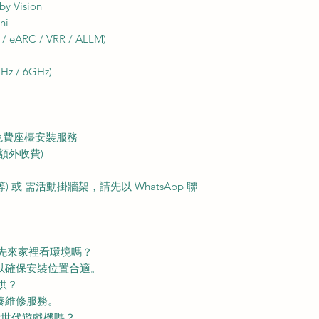
 Vision
ni
 eARC / VRR / ALLM)
z / 6GHz)
免費座檯安裝服務
額外收費)
或 需活動掛牆架，請先以 WhatsApp 聯
員先來家裡看環境嗎？
務以確保安裝位置合適。
供？
養維修服務。
來玩新世代遊戲機嗎？