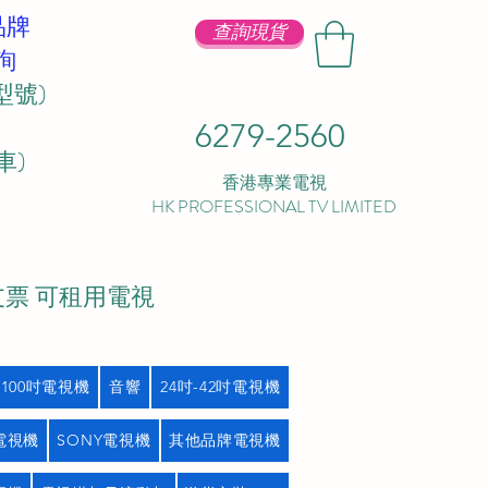
品牌
查詢現貨
詢
型號)
6279-2560
 ​
香港專業電視
HK PROFESSIONAL TV LIMITED
支票 可租用電視
吋100吋電視機
音響
24吋-42吋電視機
L電視機
SONY電視機
其他品牌電視機