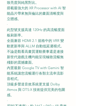
致亮度與純黑對比。
搭載最強大的 XR Processor with AI 智
能晶片帶來無與倫比的畫面清晰度與
立體感。
·
此型號支援高達 120Hz 的高流暢度面
板刷新率。
全面兼容 HDMI 2.1 規格中的 VRR 變
動更新率與 ALLM 自動低延遲模式。
不論是觀看高畫質運動賽事還是連接
新世代遊戲主機均能呈現極致流暢無
殘影的震撼畫面。
內置最新 Google TV with Gemini 智
能系統讓您流暢運行各類主流串流影
音程式。
頂級多聲道音效系統更支援 Dolby
Atmos 與 DTS:X 技術提供完美的包圍
感。
·
尺吋(不連座)：約 1667 x 960 x 48 毫米