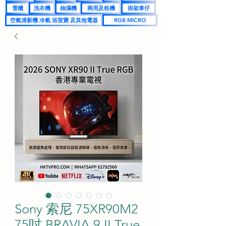
雪櫃
洗衣機
抽濕機
商用及租機
掛架車仔
空氣清新機 冷氣 浴室寶 及其他電器
RGB MICRO
Sony 索尼 75XR90M2
75吋 BRAVIA 9 II True