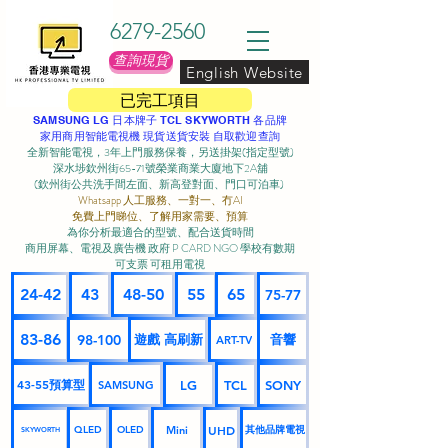
6279-2560
查詢現貨
English Website
已完工項目
SAMSUNG LG 日本牌子 TCL SKYWORTH 各品牌
家用商用智能電視機 現貨送貨安裝 自取歡迎查詢
全新智能電視，3年上門服務保養，另送掛架(指定型號)
深水埗欽州街65-71號榮業商業大廈地下2A舖
(欽州街公共洗手間左面、新高登對面、門口可泊車) ​
Whatsapp 人工服務、一對一、冇AI
免費上門睇位、了解用家需要、預算
為你分析最適合的型號、配合送貨時間
商用屏幕、電視及廣告機 政府 P CARD NGO 學校有數期
可支票 可租用電視
24-42
43
48-50
55
65
75-77
83-86
98-100
遊戲 高刷新
音響
ART-TV
43-55預算型
LG
TCL
SONY
SAMSUNG
UHD
Mini
其他品牌電視
QLED
OLED
SKYWORTH