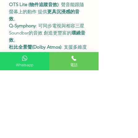
OTS Lite (物件追蹤音效)
: 聲音能跟隨
螢幕上的動作 提供
更具沉浸感的音
效
。
Q-Symphony
: 可同步電視與相容三星
Soundbar的音效 創造更豐富的
環繞音
效
。
杜比全景聲(Dolby Atmos)
: 支援多維度
音效 提供身歷其境的聽覺體驗。
•
Whatsapp
電話
尺吋及規格
型號
: QA77S90FAEXZK
螢幕尺寸
: 77吋
解像度
: 3840 x 2160 (4K UHD)
螢幕刷新率
: 120Hz (支援最高144Hz)
連座檯架尺寸 (寬x高x深)
: 1718.5 x
1058.6 x 359 毫米
不連座檯架尺寸 (寬x高x深)
: 1718.5 x
987.6 x 44.9 毫米
連座檯架重量
: 約 34.8 公斤