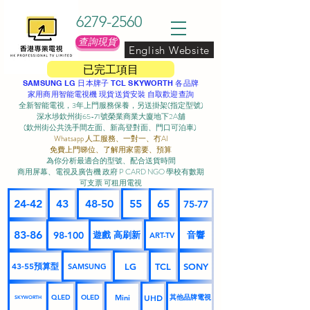
6279-2560
查詢現貨
English Website
已完工項目
SAMSUNG LG 日本牌子 TCL SKYWORTH 各品牌
家用商用智能電視機 現貨送貨安裝 自取歡迎查詢
全新智能電視，3年上門服務保養，另送掛架(指定型號)
深水埗欽州街65-71號榮業商業大廈地下2A舖
(欽州街公共洗手間左面、新高登對面、門口可泊車) ​
Whatsapp 人工服務、一對一、冇AI
免費上門睇位、了解用家需要、預算
為你分析最適合的型號、配合送貨時間
商用屏幕、電視及廣告機 政府 P CARD NGO 學校有數期
可支票 可租用電視
24-42
43
48-50
55
65
75-77
83-86
98-100
遊戲 高刷新
音響
ART-TV
43-55預算型
LG
TCL
SONY
SAMSUNG
UHD
Mini
其他品牌電視
QLED
OLED
SKYWORTH