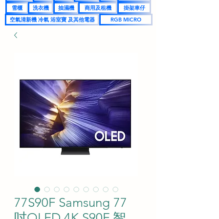
雪櫃
洗衣機
抽濕機
商用及租機
掛架車仔
空氣清新機 冷氣 浴室寶 及其他電器
RGB MICRO
77S90F Samsung 77
吋OLED 4K S90F 智