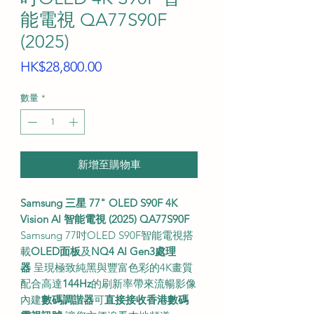
能電視 QA77S90F
(2025)
價
HK$28,800.00
格
數量
*
新增至購物車
Samsung 三星 77" OLED S90F 4K
Vision AI 智能電視 (2025) QA77S90F
Samsung 77吋OLED S90F智能電視搭
載
OLED面板
及
NQ4 AI Gen3處理
器
呈現極致純黑與豐富色彩的4K畫質
配合高達
144Hz
的刷新率帶來流暢影像
內建
數碼調諧器
可
直接接收香港數碼