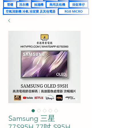
雪櫃
洗衣機
抽濕機
商用及租機
掛架車仔
空氣清新機 冷氣 浴室寶 及其他電器
RGB MICRO
Samsung 三星
77S95H 77吋 S95H