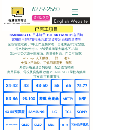
6279-2560
查詢現貨
English Website
已完工項目
SAMSUNG LG 日本牌子 TCL SKYWORTH 各品牌
家用商用智能電視機 現貨送貨安裝 自取歡迎查詢
全新智能電視，3年上門服務保養，另送掛架(指定型號)
深水埗欽州街65-71號榮業商業大廈地下2A舖
(欽州街公共洗手間左面、新高登對面、門口可泊車) ​
Whatsapp 人工服務、一對一、冇AI
免費上門睇位、了解用家需要、預算
為你分析最適合的型號、配合送貨時間
商用屏幕、電視及廣告機 政府 P CARD NGO 學校有數期
可支票 可租用電視
24-42
43
48-50
55
65
75-77
83-86
98-100
遊戲 高刷新
音響
ART-TV
43-55預算型
LG
TCL
SONY
SAMSUNG
UHD
Mini
其他品牌電視
QLED
OLED
SKYWORTH