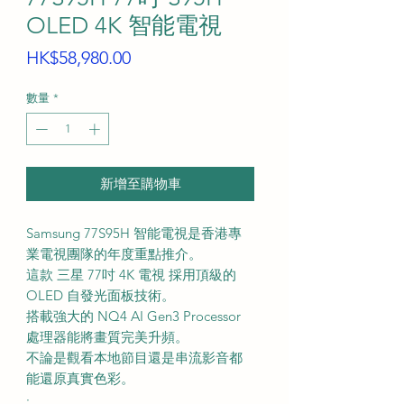
OLED 4K 智能電視
價
HK$58,980.00
格
數量
*
新增至購物車
Samsung 77S95H 智能電視是香港專
業電視團隊的年度重點推介。
這款 三星 77吋 4K 電視 採用頂級的
OLED 自發光面板技術。
搭載強大的 NQ4 AI Gen3 Processor
處理器能將畫質完美升頻。
不論是觀看本地節目還是串流影音都
能還原真實色彩。
·