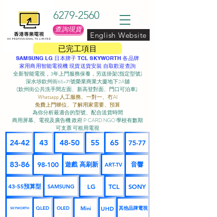
6279-2560
查詢現貨
English Website
已完工項目
SAMSUNG LG 日本牌子 TCL SKYWORTH 各品牌
家用商用智能電視機 現貨送貨安裝 自取歡迎查詢
全新智能電視，3年上門服務保養，另送掛架(指定型號)
深水埗欽州街65-71號榮業商業大廈地下2A舖
(欽州街公共洗手間左面、新高登對面、門口可泊車) ​
Whatsapp 人工服務、一對一、冇AI
免費上門睇位、了解用家需要、預算
為你分析最適合的型號、配合送貨時間
商用屏幕、電視及廣告機 政府 P CARD NGO 學校有數期
可支票 可租用電視
24-42
43
48-50
55
65
75-77
83-86
98-100
遊戲 高刷新
音響
ART-TV
43-55預算型
LG
TCL
SONY
SAMSUNG
UHD
Mini
其他品牌電視
QLED
OLED
SKYWORTH