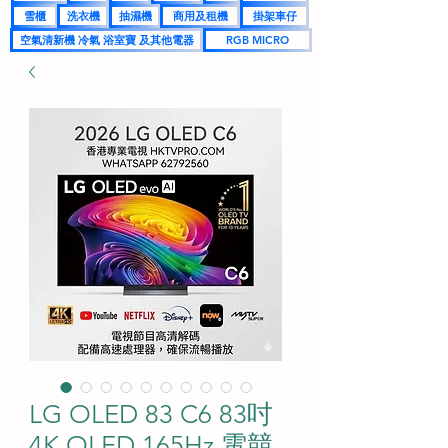
雪櫃
洗衣機
抽濕機
商用及租機
掛架車仔
空氣清新機 冷氣 浴室寶 及其他電器
RGB MICRO
LG OLED 83 C6 83吋
4K OLED 165Hz 電競