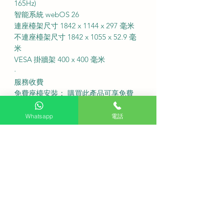
165Hz)
智能系統 webOS 26
連座檯架尺寸 1842 x 1144 x 297 毫米
不連座檯架尺寸 1842 x 1055 x 52.9 毫
米
VESA 掛牆架 400 x 400 毫米
·
服務收費
免費座檯安裝： 購買此產品可享免費
座檯安裝服務
送貨費用：不收費 (偏遠地區或需額外
Whatsapp
電話
收費)
固定式掛牆費用： 不收費
備注如有特色牆身(雲石、磁磚等) 或
需活動掛牆架，請先以 WhatsApp 聯
繫客服查詢
盡快送貨
·
FAQ
Q 買 LG OLED 83 C6 有包含免費安裝