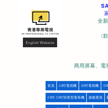
S
全新
(
English Website
商用屏幕、電視
首頁
43吋電視機
50吋電視機
5
43吋-55吋預算型電視機
遊戲電視