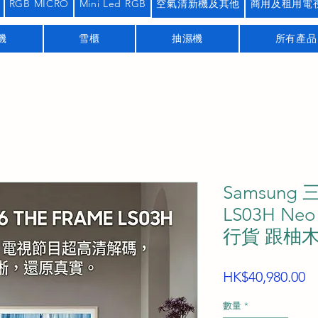
RGB MICRO
Mini Led RGB
空氣清新機及其他
商用及租用電
機
雪櫃
抽濕機
所有產品
Samsung 
LS03H Ne
行貨 跟柚
HK$40,980.00
數量
*