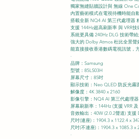
獨家無縫貼牆設計與 無線 One C
內置藝術模式在電視待機時能自
搭載全新 NQ4 AI 第三代處
支援 144Hz超高刷新率 與 V
系統更具備 240Hz DLG 技
強大的 Dolby Atmos 杜
能直接接收香港數碼電視訊號，
·
品牌：Samsung
型號：85LS03H
屏幕尺寸：85吋
顯示技術：Neo QLED 防反光
解像度：4K 3840 x 2160
影像引擎：NQ4 AI 第三代處理器
屏幕刷新率：144Hz (支援 VRR 及 2
音效輸出：40W (2.0.2聲道) 支援 D
尺吋(連座)：1904.3 x 1122.4 x 34
尺吋(不連座)：1904.3 x 1085.3 x 
·