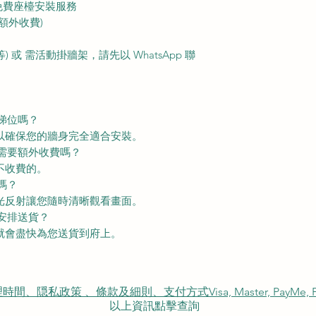
免費座檯安裝服務
額外收費)
或 需活動掛牆架，請先以 WhatsApp 聯
睇位嗎？
務以確保您的牆身完全適合安裝。
裝需要額外收費嗎？
不收費的。
嗎？
強光反射讓您隨時清晰觀看畫面。
能安排送貨？
們就會盡快為您送貨到府上。
私政策 、條款及細則、支付方式Visa, Master, PayMe, FP
以上資訊點擊查詢