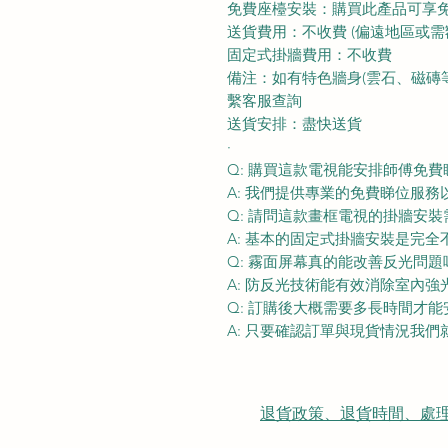
免費座檯安裝：購買此產品可享
送貨費用：不收費 (偏遠地區或需
固定式掛牆費用：不收費
備注：如有特色牆身(雲石、磁磚等) 
繫客服查詢
送貨安排：盡快送貨
·
Q: 購買這款電視能安排師傅免費
A: 我們提供專業的免費睇位服
Q: 請問這款畫框電視的掛牆安
A: 基本的固定式掛牆安裝是完全
Q: 霧面屏幕真的能改善反光問題
A: 防反光技術能有效消除室內
Q: 訂購後大概需要多長時間才
A: 只要確認訂單與現貨情況我
退貨政策、退貨時間、處理時間、隠