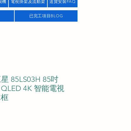
視機
電視掛架及流動架
送貨安裝FAQ
已完工項目BLOG
三星 85LS03H 85吋
o QLED 4K 智能電視
木框
價
格