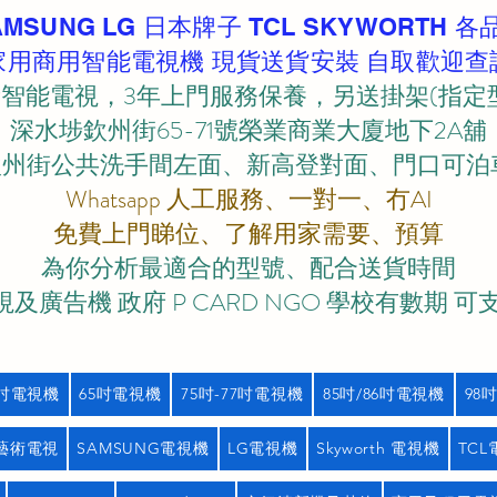
AMSUNG LG 日本牌子 TCL SKYWORTH 各
家用商用智能電視機 現貨送貨安裝 自取歡迎查
智能電視，3年上門服務保養，另送掛架(指定
深水埗欽州街65-71號榮業商業大廈地下2A舖
欽州街公共洗手間左面、新高登對面、門口可泊車)
Whatsapp 人工服務、一對一、冇AI
免費上門睇位、了解用家需要、預算
為你分析最適合的型號、配合送貨時間
及廣告機 政府 P CARD NGO 學校有數期 可
5吋電視機
65吋電視機
75吋-77吋電視機
85吋/86吋電視機
98
藝術電視
SAMSUNG電視機
LG電視機
Skyworth 電視機
TC