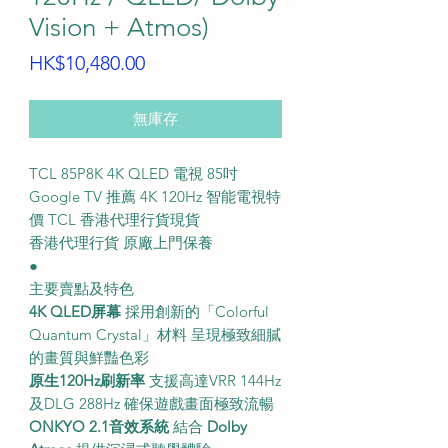
Vision + Atmos)
價
HK$10,480.00
格
無庫存
TCL 85P8K 4K QLED 電視 85吋
Google TV 推薦 4K 120Hz 智能電視特
價 TCL 香港代理行貨現貨
香港代理行貨 原廠上門保養
●
主要賣點及特色
4K QLED屏幕
採用創新的「Colorful
Quantum Crystal」材料 呈現極致細膩
的畫質與鮮豔色彩
原生120Hz刷新率
支援高達VRR 144Hz
及DLG 288Hz 確保遊戲畫面極致流暢
ONKYO 2.1音效系統
結合
Dolby