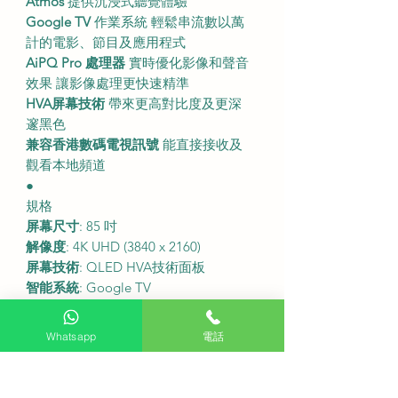
Atmos
提供沉浸式聽覺體驗
Google TV
作業系統 輕鬆串流數以萬
計的電影、節目及應用程式
AiPQ Pro 處理器
實時優化影像和聲音
效果 讓影像處理更快速精準
HVA屏幕技術
帶來更高對比度及更深
邃黑色
兼容香港數碼電視訊號
能直接接收及
觀看本地頻道
●
規格
屏幕尺寸
: 85 吋
解像度
: 4K UHD (3840 x 2160)
屏幕技術
: QLED HVA技術面板
智能系統
: Google TV
刷新率
: 120Hz (原生) 支援VRR 144Hz /
DLG 288Hz
Whatsapp
電話
音效系統
: ONKYO 2.1聲道
連接埠
: HDMI x 4 (支援eARC) USB x 2
尺寸 (連座檯架)
: 1889.6 x 1152 x 372