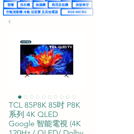
雪櫃
洗衣機
抽濕機
商用及租機
掛架車仔
空氣清新機 冷氣 浴室寶 及其他電器
RGB MICRO
TCL 85P8K 85吋 P8K
系列 4K QLED
Google 智能電視 (4K
120Hz / QLED/ Dolby