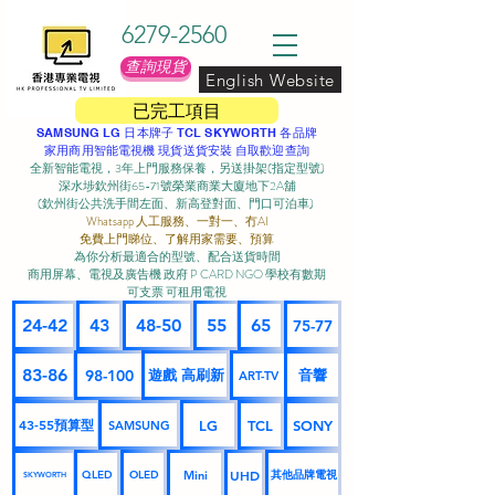
6279-2560
查詢現貨
English Website
已完工項目
SAMSUNG LG 日本牌子 TCL SKYWORTH 各品牌
家用商用智能電視機 現貨送貨安裝 自取歡迎查詢
全新智能電視，3年上門服務保養，另送掛架(指定型號)
深水埗欽州街65-71號榮業商業大廈地下2A舖
(欽州街公共洗手間左面、新高登對面、門口可泊車) ​
Whatsapp 人工服務、一對一、冇AI
免費上門睇位、了解用家需要、預算
為你分析最適合的型號、配合送貨時間
商用屏幕、電視及廣告機 政府 P CARD NGO 學校有數期
可支票 可租用電視
24-42
43
48-50
55
65
75-77
83-86
98-100
遊戲 高刷新
音響
ART-TV
43-55預算型
LG
TCL
SONY
SAMSUNG
UHD
Mini
其他品牌電視
QLED
OLED
SKYWORTH