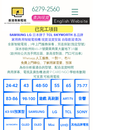
6279-2560
查詢現貨
English Website
已完工項目
SAMSUNG LG 日本牌子 TCL SKYWORTH 各品牌
家用商用智能電視機 現貨送貨安裝 自取歡迎查詢
全新智能電視，3年上門服務保養，另送掛架(指定型號)
深水埗欽州街65-71號榮業商業大廈地下2A舖
(欽州街公共洗手間左面、新高登對面、門口可泊車) ​
Whatsapp 人工服務、一對一、冇AI
免費上門睇位、了解用家需要、預算
為你分析最適合的型號、配合送貨時間
商用屏幕、電視及廣告機 政府 P CARD NGO 學校有數期
可支票 可租用電視
24-42
43
48-50
55
65
75-77
83-86
98-100
遊戲 高刷新
音響
ART-TV
43-55預算型
LG
TCL
SONY
SAMSUNG
UHD
Mini
其他品牌電視
QLED
OLED
SKYWORTH