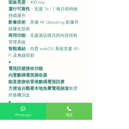
面板亮度
：400 nits
運行可靠性
：支援 16 / 7 每日長時效
持續運作
影像技術
：具備 4K Upscaling 影像升
頻優化技術
商用功能
：支援酒店模式與內容排程
管理系統
智能連結
：內置 webOS 系統支援 Wi-
Fi 及無線投影
●
電視訊號接收功能
內置數碼電視接收器
能直接接收香港數碼電視訊號
方便追台觀看本地免費電視頻道
無需
外接機頂盒
●
產品精確尺吋
不連座檯架尺吋
：1927 (闊) x 1104 (高)
Whatsapp
電話
x 59.9 (深) 毫米
連座檯架尺吋
：1927 (闊) x 1167 (高) x