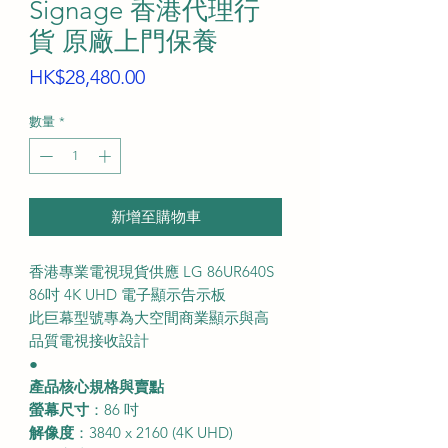
Signage 香港代理行
貨 原廠上門保養
價
HK$28,480.00
格
數量
*
新增至購物車
香港專業電視現貨供應 LG 86UR640S
86吋 4K UHD 電子顯示告示板
此巨幕型號專為大空間商業顯示與高
品質電視接收設計
●
產品核心規格與賣點
螢幕尺寸
：86 吋
解像度
：3840 x 2160 (4K UHD)