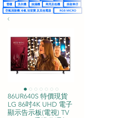
雪櫃
洗衣機
抽濕機
商用及租機
掛架車仔
空氣清新機 冷氣 浴室寶 及其他電器
RGB MICRO
86UR640S 特價現貨
LG 86吋4K UHD 電子
顯示告示板(電視) TV