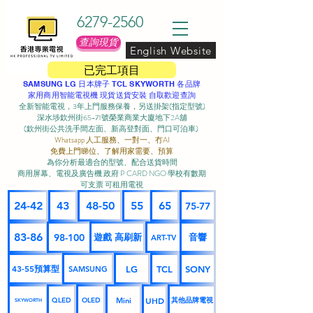
6279-2560
查詢現貨
English Website
已完工項目
SAMSUNG LG 日本牌子 TCL SKYWORTH 各品牌
家用商用智能電視機 現貨送貨安裝 自取歡迎查詢
全新智能電視，3年上門服務保養，另送掛架(指定型號)
深水埗欽州街65-71號榮業商業大廈地下2A舖
(欽州街公共洗手間左面、新高登對面、門口可泊車) ​
Whatsapp 人工服務、一對一、冇AI
免費上門睇位、了解用家需要、預算
為你分析最適合的型號、配合送貨時間
商用屏幕、電視及廣告機 政府 P CARD NGO 學校有數期
可支票 可租用電視
24-42
43
48-50
55
65
75-77
83-86
98-100
遊戲 高刷新
音響
ART-TV
43-55預算型
LG
TCL
SONY
SAMSUNG
UHD
Mini
其他品牌電視
QLED
OLED
SKYWORTH