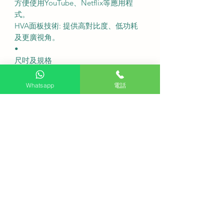
方便使用YouTube、Netflix等應用程
式。
HVA面板技術: 提供高對比度、低功耗
及更廣視角。
•
尺吋及規格
型號: 98P8K
螢幕尺寸: 98吋
Whatsapp
電話
解像度: 3840 x 2160 (4K UHD)
螢幕刷新率: 120Hz (支援VRR 144Hz)
連座檯架尺寸 (寬x高x深): 2178 x 1285
x 420 毫米
不連座檯架尺寸 (寬x高x深): 2178 x
1247 x 64 毫米
連座檯架重量: 51.8 公斤
不連座檯架重量: 50.8 公斤
連接埠: 4個HDMI (支援HDMI 2.1及
eARC) 2個USB
音效系統: ONKYO 2.1聲道 (40W音訊
輸出)