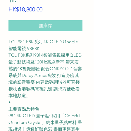
價
HK$18,800.00
格
無庫存
TCL 98" P8K系列 4K QLED Google
智能電視 98P8K
TCL P8K系列98吋智能電視採用QLED
量子點技術及120Hz高刷新率 帶來震
撼的4K視覺體驗 配合ONKYO 2.1音響
系統與Dolby Atmos音效 打造身臨其
境的影音饗宴 內建數碼調諧器可直接
接收香港數碼電視訊號 讓您方便收看
本地頻道。
•
主要賣點及特色
98" 4K QLED 量子點: 採用「Colorful
Quantum Crystal」納米量子點材料 呈
現超過十億種鮮豔色彩 畫面更逼真生