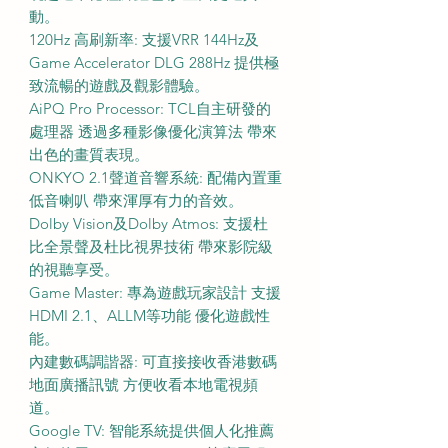
動。
120Hz 高刷新率: 支援VRR 144Hz及
Game Accelerator DLG 288Hz 提供極
致流暢的遊戲及觀影體驗。
AiPQ Pro Processor: TCL自主研發的
處理器 透過多種影像優化演算法 帶來
出色的畫質表現。
ONKYO 2.1聲道音響系統: 配備內置重
低音喇叭 帶來渾厚有力的音效。
Dolby Vision及Dolby Atmos: 支援杜
比全景聲及杜比視界技術 帶來影院級
的視聽享受。
Game Master: 專為遊戲玩家設計 支援
HDMI 2.1、ALLM等功能 優化遊戲性
能。
內建數碼調諧器: 可直接接收香港數碼
地面廣播訊號 方便收看本地電視頻
道。
Google TV: 智能系統提供個人化推薦