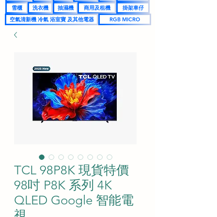
雪櫃
洗衣機
抽濕機
商用及租機
掛架車仔
空氣清新機 冷氣 浴室寶 及其他電器
RGB MICRO
TCL 98P8K 現貨特價
98吋 P8K 系列 4K
QLED Google 智能電
視