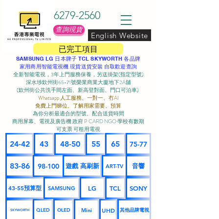
6279-2560
查詢現貨
English Website
已完工項目
SAMSUNG LG 日本牌子 TCL SKYWORTH 各品牌
家用商用智能電視機 現貨送貨安裝 自取歡迎查詢
全新智能電視，3年上門服務保養，另送掛架(指定型號)
深水埗欽州街65-71號榮業商業大廈地下2A舖
(欽州街公共洗手間左面、新高登對面、門口可泊車) ​
Whatsapp 人工服務、一對一、冇AI
免費上門睇位、了解用家需要、預算
為你分析最適合的型號、配合送貨時間
商用屏幕、電視及廣告機 政府 P CARD NGO 學校有數期
可支票 可租用電視
24-42
43
48-50
55
65
75-77
83-86
98-100
遊戲 高刷新
音響
ART-TV
43-55預算型
LG
TCL
SONY
SAMSUNG
UHD
Mini
其他品牌電視
QLED
OLED
SKYWORTH