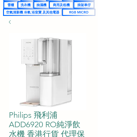
雪櫃
洗衣機
抽濕機
商用及租機
掛架車仔
空氣清新機 冷氣 浴室寶 及其他電器
RGB MICRO
Philips 飛利浦
ADD6920 RO純淨飲
水機 香港行貨 代理保