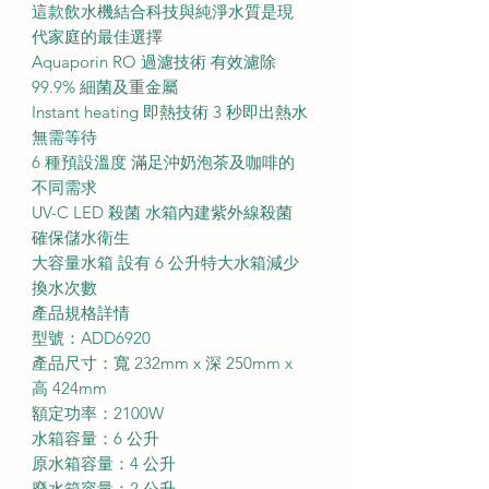
這款飲水機結合科技與純淨水質是現
代家庭的最佳選擇
Aquaporin RO 過濾技術 有效濾除
99.9% 細菌及重金屬
Instant heating 即熱技術 3 秒即出熱水
無需等待
6 種預設溫度 滿足沖奶泡茶及咖啡的
不同需求
UV-C LED 殺菌 水箱內建紫外線殺菌
確保儲水衛生
大容量水箱 設有 6 公升特大水箱減少
換水次數
產品規格詳情
型號：ADD6920
產品尺寸：寬 232mm x 深 250mm x
高 424mm
額定功率：2100W
水箱容量：6 公升
原水箱容量：4 公升
廢水箱容量：2 公升