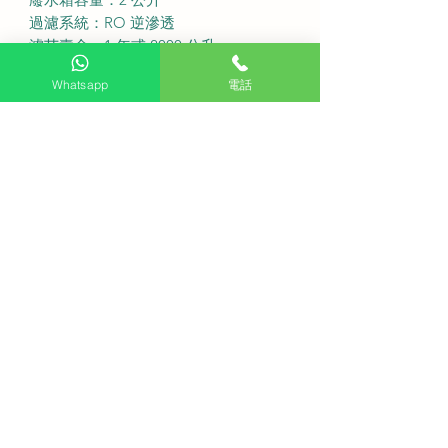
過濾系統：RO 逆滲透
濾芯壽命：1 年或 2000 公升
服務收費
Whatsapp
電話
免費基本安裝：此產品不包安裝
送貨費用：不收費
·
Q1：Philips ADD6920 是香港行貨
嗎？
A1：是的，HKTVPRO 售賣的均為 香
港行貨 並享有原廠代理保養。
Q2：這款飲水機需要連接水喉嗎？
A2：不需要，ADD6920 採用 免安裝
設計，只需插電並加入自來水即可使
用。
Q3：RO 濾芯多久需要更換一次？
A3：視乎水質而定，一般建議 12 個月
更換一次濾芯以確保水質。
Q4：ADD6920 的出水速度快嗎？
A4：配備 即熱系統，按下按鈕約 3 秒