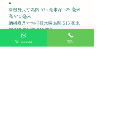
●
淨機身尺寸為闊 515 毫米深 525 毫米
高 940 毫米
總機身尺寸包括排水喉為闊 515 毫米
深 595 毫米高 940 毫米
標準洗衣容量為 7 公斤
Whatsapp
電話
最高脫水轉速為每分鐘 680 轉
產品淨重量約為 33 公斤
中英文控制面板顯示方便用家操作
具備 1 至 24 小時預校時間掣功能
提供 2 年全機保養及 5 年馬達保養
●
免費座檯安裝： 購買此產品可享免費
代理上門基本安裝服務
送貨費用： 不收費
●
為什麼這款洗衣機能夠節省空間?
因為機身寬度僅有 515 毫米特別適合
安裝在窄位
高低水位排水設計有什麼好處?