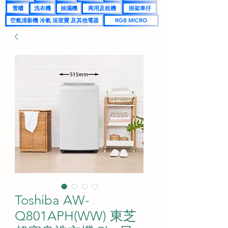
雪櫃
洗衣機
抽濕機
商用及租機
掛架車仔
空氣清新機 冷氣 浴室寶 及其他電器
RGB MICRO
Toshiba AW-
Q801APH(WW) 東芝