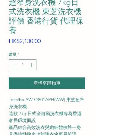
超窄身洗衣機 7kg日
式洗衣機 東芝洗衣機
評價 香港行貨 代理保
養
價
HK$2,130.00
格
數量
*
新增至購物車
Toshiba AW-Q801APH(WW) 東芝超窄
身洗衣機
這款 7kg 日式全自動洗衣機專為香港
家居環境而設
產品結合高效洗衣與纖細體積於一身
具備強勁脫水功能讓衣物更易乾透