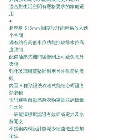
適合對生活空間有嚴格要求的家庭選
用
●
超窄身 515mm 闊度設計能輕易放入狹
小空間
獨有結合高低水位功能打破排水位高
度限制
配備油壓式機門緩慢關上可避免意外
夾傷
強化玻璃機蓋堅固耐用且外觀簡約美
觀
內置 8 種預設洗衣程式能細心呵護各
類衣物
快思邏輯自動感應衣物重量並調節最
佳水位
一級能源標籤認證有效節省電力及水
費開支
不銹鋼內桶設計能減少細菌滋生更加
衛生