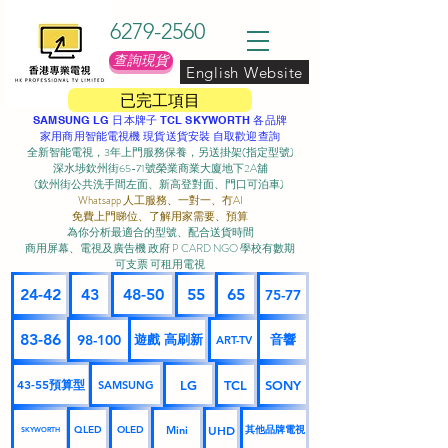
6279-2560
查詢現貨
English Website
已完工項目
SAMSUNG LG 日本牌子 TCL SKYWORTH 各品牌
家用商用智能電視機 現貨送貨安裝 自取歡迎查詢
全新智能電視，3年上門服務保養，另送掛架(指定型號)
深水埗欽州街65-71號榮業商業大廈地下2A舖
(欽州街公共洗手間左面、新高登對面、門口可泊車) ​
Whatsapp 人工服務、一對一、冇AI
免費上門睇位、了解用家需要、預算
為你分析最適合的型號、配合送貨時間
商用屏幕、電視及廣告機 政府 P CARD NGO 學校有數期
可支票 可租用電視
24-42
43
48-50
55
65
75-77
83-86
98-100
遊戲 高刷新
音響
ART-TV
43-55預算型
LG
TCL
SONY
SAMSUNG
UHD
Mini
其他品牌電視
QLED
OLED
SKYWORTH