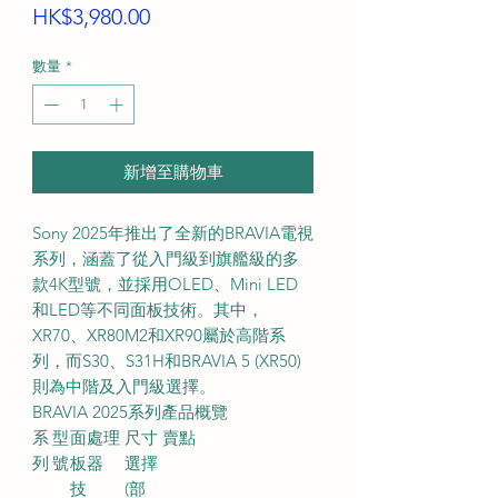
價
HK$3,980.00
格
數量
*
新增至購物車
Sony 2025年推出了全新的BRAVIA電視
系列，涵蓋了從入門級到旗艦級的多
款4K型號，並採用OLED、Mini LED
和LED等不同面板技術。其中，
XR70、XR80M2和XR90屬於高階系
列，而S30、S31H和BRAVIA 5 (XR50)
則為中階及入門級選擇。
BRAVIA 2025系列產品概覽
系
型
面
處理
尺寸
賣點
列
號
板
器
選擇
技
(部