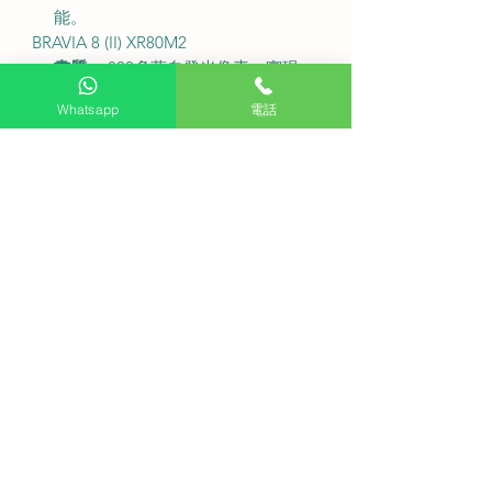
能。
BRAVIA 8 (II) XR80M2
畫質：
800多萬自發光像素，實現
純粹的黑色和生動色彩，亮度更上
Whatsapp
電話
一層樓。
音效：
Acoustic Center Sync技術使
電視揚聲器能與Soundbar協同發
聲，創造更廣闊的音場。
遊戲：
支援HDMI 2.1功能，提供流
暢的遊戲體驗。
BRAVIA 7 XR70
畫質：
Mini LED面板，搭載XR處理
器，提供細緻入微的畫質和動態音
效。
音效：
支援360 Spatial Sound
Mapping技術，創造虛擬環繞音
效。
遊戲：
遊戲目錄功能方便玩家管理
和切換遊戲設定。