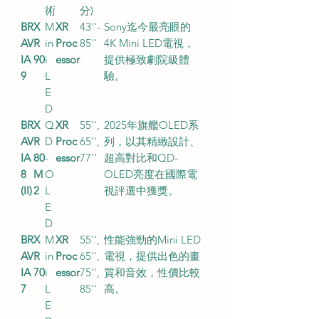
術
分)
BR
X
M
XR
43''-
Sony迄今最亮眼的
AV
R
in
Proc
85''
4K Mini LED電視，
IA
90
i
essor
提供極致劇院級體
9
L
驗。
E
D
BR
X
Q
XR
55'',
2025年旗艦OLED系
AV
R
D
Proc
65'',
列，以其精緻設計、
IA
80
-
essor
77''
超高對比和QD-
8
M
O
OLED亮度在國際電
(II)
2
L
視評選中獲獎。
E
D
BR
X
M
XR
55'',
性能強勁的Mini LED
AV
R
in
Proc
65'',
電視，提供出色的畫
IA
70
i
essor
75'',
質和音效，性價比較
7
L
85''
高。
E