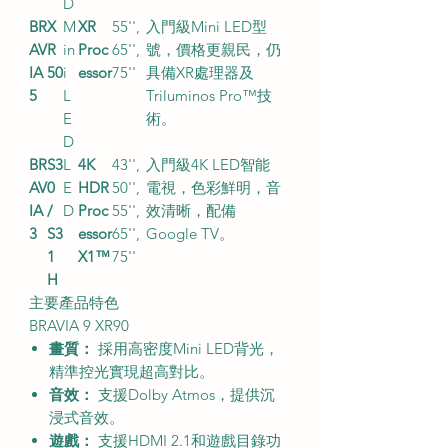
D
BR
X
M
XR
55'',
入門級Mini LED型
AV
R
in
Proc
65'',
號，價格更親民，仍
IA
50
i
essor
75''
具備XR處理器及
5
L
Triluminos Pro™技
E
術。
D
BR
S3
L
4K
43'',
入門級4K LED智能
AV
0
E
HDR
50'',
電視，色彩鮮明，音
IA
/
D
Proc
55'',
效清晰，配備
3
S3
essor
65'',
Google TV。
1
X1™
75''
H
主要產品特色
BRAVIA 9 XR90
畫質：
採用高密度Mini LED背光，
精準控光實現超高對比。
音效：
支援Dolby Atmos，提供沉
浸式音效。
遊戲：
支援HDMI 2.1和遊戲目錄功