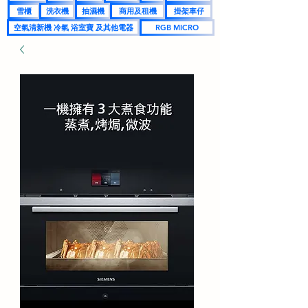
雪櫃
洗衣機
抽濕機
商用及租機
掛架車仔
空氣清新機 冷氣 浴室寶 及其他電器
RGB MICRO