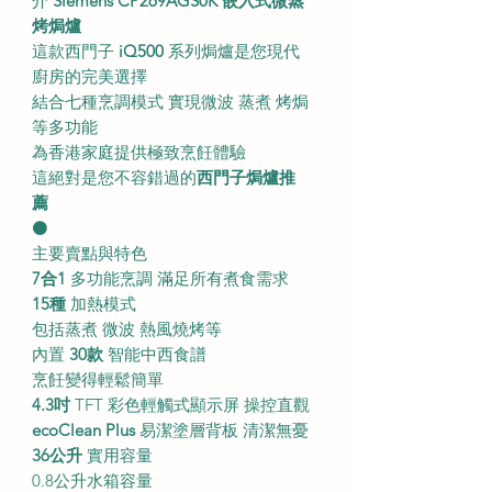
介
Siemens CP269AGS0K 嵌入式微蒸
烤焗爐
這款西門子
iQ500
系列焗爐是您現代
廚房的完美選擇
結合七種烹調模式 實現微波 蒸煮 烤焗
等多功能
為香港家庭提供極致烹飪體驗
這絕對是您不容錯過的
西門子焗爐推
薦
⚫
主要賣點與特色
7合1
多功能烹調 滿足所有煮食需求
15種
加熱模式
包括蒸煮 微波 熱風燒烤等
內置
30款
智能中西食譜
烹飪變得輕鬆簡單
4.3吋
TFT 彩色輕觸式顯示屏 操控直觀
ecoClean Plus
易潔塗層背板 清潔無憂
36公升
實用容量
0.8公升水箱容量