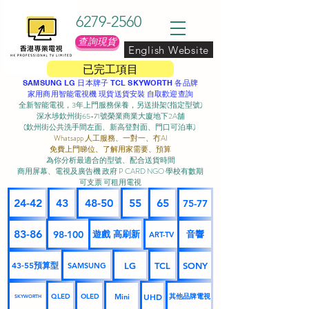
6279-2560
查詢現貨
English Website
已完工項目
SAMSUNG LG 日本牌子 TCL SKYWORTH 各品牌
家用商用智能電視機 現貨送貨安裝 自取歡迎查詢
全新智能電視，3年上門服務保養，另送掛架(指定型號)
深水埗欽州街65-71號榮業商業大廈地下2A舖
(欽州街公共洗手間左面、新高登對面、門口可泊車) ​
Whatsapp 人工服務、一對一、冇AI
免費上門睇位、了解用家需要、預算
為你分析最適合的型號、配合送貨時間
商用屏幕、電視及廣告機 政府 P CARD NGO 學校有數期
可支票 可租用電視
24-42
43
48-50
55
65
75-77
83-86
98-100
遊戲 高刷新
音響
ART-TV
43-55預算型
LG
TCL
SONY
SAMSUNG
UHD
Mini
其他品牌電視
QLED
OLED
SKYWORTH