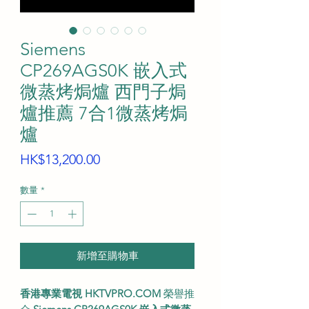
Siemens
CP269AGS0K 嵌入式
微蒸烤焗爐 西門子焗
爐推薦 7合1微蒸烤焗
爐
價
HK$13,200.00
格
數量
*
新增至購物車
香港專業電視 HKTVPRO.COM
榮譽推