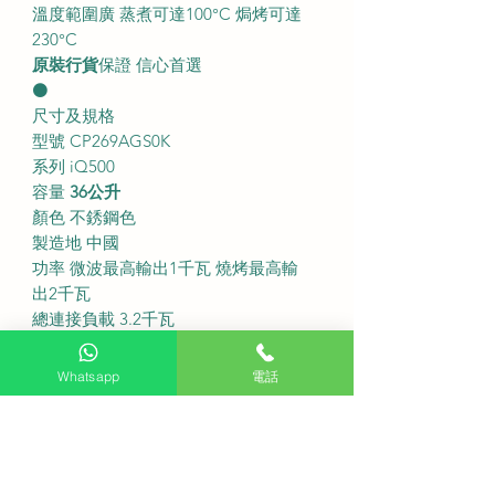
溫度範圍廣 蒸煮可達100°C 焗烤可達
230°C
原裝行貨
保證 信心首選
⚫
尺寸及規格
型號 CP269AGS0K
系列 iQ500
容量
36公升
顏色 不銹鋼色
製造地 中國
功率 微波最高輸出1千瓦 燒烤最高輸
出2千瓦
總連接負載 3.2千瓦
機身尺寸 (高 x 闊 x 深) 455 x 594 x 545
毫米
Whatsapp
電話
產品為嵌入式設計 不設獨立底座
開孔尺寸 (高 x 闊 x 深) 450 x 560 x 550
毫米
⚫