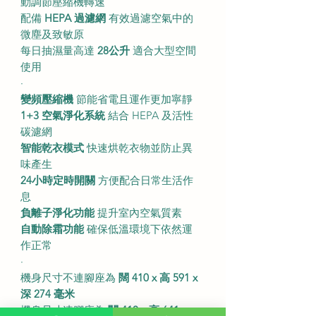
動調節壓縮機轉速
配備
HEPA 過濾網
有效過濾空氣中的
微塵及致敏原
每日抽濕量高達
28公升
適合大型空間
使用
·
變頻壓縮機
節能省電且運作更加寧靜
1+3 空氣淨化系統
結合 HEPA 及活性
碳濾網
智能乾衣模式
快速烘乾衣物並防止異
味產生
24小時定時開關
方便配合日常生活作
息
負離子淨化功能
提升室內空氣質素
自動除霜功能
確保低溫環境下依然運
作正常
·
機身尺寸不連腳座為
闊 410 x 高 591 x
深 274 毫米
機身尺寸連腳座為
闊 410 x 高 641 x