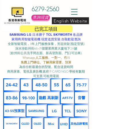
6279-2560
查詢現貨
English Website
已完工項目
SAMSUNG LG 日本牌子 TCL SKYWORTH 各品牌
家用商用智能電視機 現貨送貨安裝 自取歡迎查詢
全新智能電視，3年上門服務保養，另送掛架(指定型號)
深水埗欽州街65-71號榮業商業大廈地下2A舖
(欽州街公共洗手間左面、新高登對面、門口可泊車) ​
Whatsapp 人工服務、一對一、冇AI
免費上門睇位、了解用家需要、預算
為你分析最適合的型號、配合送貨時間
商用屏幕、電視及廣告機 政府 P CARD NGO 學校有數期
可支票 可租用電視
24-42
43
48-50
55
65
75-77
83-86
98-100
遊戲 高刷新
音響
ART-TV
43-55預算型
LG
TCL
SONY
SAMSUNG
UHD
Mini
其他品牌電視
QLED
OLED
SKYWORTH