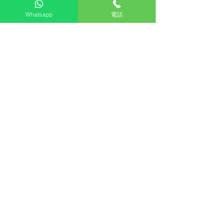
深 274 毫米
Whatsapp
電話
額定抽濕量為
28公升/日
(30°C
80%RH)
能源標籤達
1級能源效益
水箱容量為
5公升
送貨費用為
$100
(偏遠地區或需額外
收費)
·
問：這款抽濕機的變頻功能有什麼好
處？
答：變頻技術能精確控制功率輸出
令
耗電量更低
且運作時更安靜
問：HEPA 濾網需要經常更換嗎？
答：建議根據使用頻率定期檢查及更
換以保持最佳的
空氣淨化效果
問：水箱滿了會自動停機嗎？
答：機器設有
滿水自動停機
功能並會
發出警示燈號提醒
問：是否可以接駁排水管進行連續抽