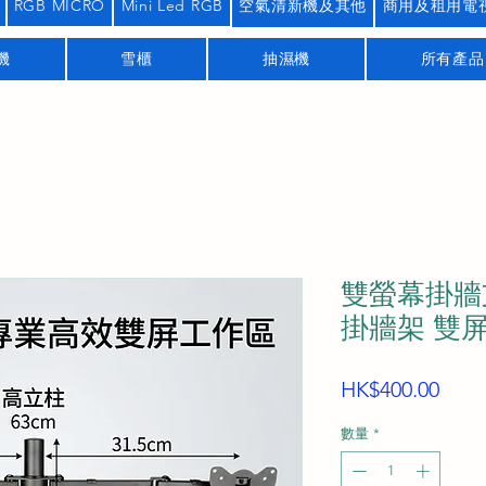
RGB MICRO
Mini Led RGB
空氣清新機及其他
商用及租用電
機
雪櫃
抽濕機
所有產品
雙螢幕掛牆支
掛牆架 雙
價
HK$400.00
格
數量
*