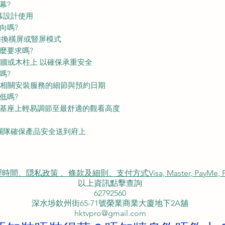
幕?
螢幕設計使用
向嗎?
意切換橫屏或豎屏模式
麼要求嗎?
土牆或木柱上 以確保承重安全
嗎?
查詢相關安裝服務的細節與預約日期
低嗎?
在掛牆基座上輕易調節至最舒適的觀看高度
專業團隊確保產品安全送到府上
私政策 、條款及細則、支付方式Visa, Master, PayMe, FP
以上資訊點擊查詢
62792560
深水埗欽州街65-71號榮業商業大廈地下2A舖
hktvpro@gmail.com