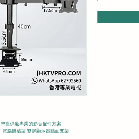
視 為您提供最專業的影音配件方案
4吋 電腦掛牆架 雙屏顯示器牆面支架