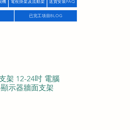
視機
電視掛架及流動架
送貨安裝FAQ
已完工項目BLOG
架 12-24吋 電腦
屏顯示器牆面支架