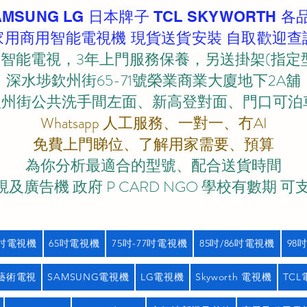
AMSUNG LG 日本牌子 TCL SKYWORTH 各
家用商用智能電視機 現貨送貨安裝 自取歡迎查
智能電視，3年上門服務保養，另送掛架(指定
深水埗欽州街65-71號榮業商業大廈地下2A舖
欽州街公共洗手間左面、新高登對面、門口可泊車)
Whatsapp 人工服務、一對一、冇AI
免費上門睇位、了解用家需要、預算
為你分析最適合的型號、配合送貨時間
及廣告機 政府 P CARD NGO 學校有數期 可
5吋電視機
65吋電視機
75吋-77吋電視機
85吋/86吋電視機
98
藝術電視
SAMSUNG電視機
LG電視機
Skyworth 電視機
TC