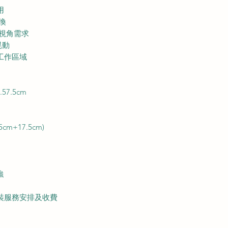
用
換
同視角需求
晃動
工作區域
57.5cm
m+17.5cm)
強
裝服務安排及收費