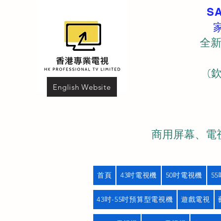
S
全新
(
English Website
商用屏幕、電視
首頁
43吋電視機
50吋電視機
5
43吋-55吋預算型電視機
遊戲電視