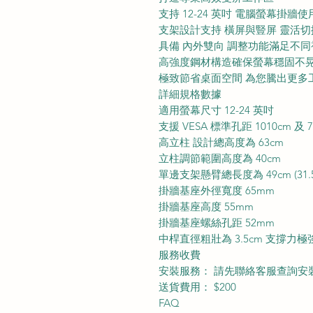
支持 12-24 英吋 電腦螢幕掛牆使
支架設計支持 橫屏與豎屏 靈活切
具備 內外雙向 調整功能滿足不
高強度鋼材構造確保螢幕穩固不
極致節省桌面空間 為您騰出更多
詳細規格數據
適用螢幕尺寸 12-24 英吋
支援 VESA 標準孔距 1010cm 及 7.
高立柱 設計總高度為 63cm
立柱調節範圍高度為 40cm
單邊支架懸臂總長度為 49cm (31.5c
掛牆基座外徑寬度 65mm
掛牆基座高度 55mm
掛牆基座螺絲孔距 52mm
中桿直徑粗壯為 3.5cm 支撐力極
服務收費
安裝服務： 請先聯絡客服查詢安
送貨費用： $200
FAQ