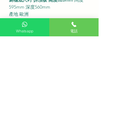
595mm 深度560mm
產地 歐洲
●
服務收費及安裝
Whatsapp
電話
免費基本安裝服務
凡購買此產品均可享原廠師父上門安
裝
額外搬運或拆機等特殊工程需另行報
價
●
FAQ 常見問題
這型號可以拆頂板放入廚櫃底嗎
可以 拆除頂板後高度為 820mm 完美
對應標準廚櫃
蒸氣護理功能對衣物有什麼好處
利用蒸氣減少皺褶並消除異味 適合需
要熨燙的襯衫或外衣
馬達運轉時安靜嗎
ZEN 變頻馬達技術大幅降低震動與噪