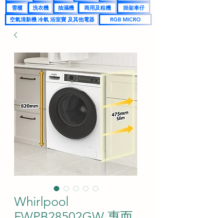
雪櫃
洗衣機
抽濕機
商用及租機
掛架車仔
空氣清新機 冷氣 浴室寶 及其他電器
RGB MICRO
Whirlpool
FWPB28502GW 惠而