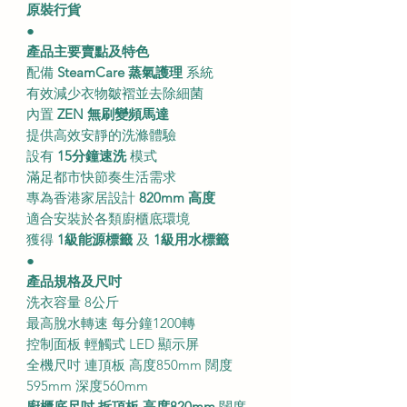
原裝行貨
●
產品主要賣點及特色
配備
SteamCare 蒸氣護理
系統
有效減少衣物皺褶並去除細菌
內置
ZEN 無刷變頻馬達
提供高效安靜的洗滌體驗
設有
15分鐘速洗
模式
滿足都市快節奏生活需求
專為香港家居設計
820mm 高度
適合安裝於各類廚櫃底環境
獲得
1級能源標籤
及
1級用水標籤
●
產品規格及尺吋
洗衣容量 8公斤
最高脫水轉速 每分鐘1200轉
控制面板 輕觸式 LED 顯示屏
全機尺吋 連頂板 高度850mm 闊度
595mm 深度560mm
廚櫃底尺吋 拆頂板 高度820mm
闊度