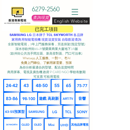
6279-2560
查詢現貨
English Website
已完工項目
SAMSUNG LG 日本牌子 TCL SKYWORTH 各品牌
家用商用智能電視機 現貨送貨安裝 自取歡迎查詢
全新智能電視，3年上門服務保養，另送掛架(指定型號)
深水埗欽州街65-71號榮業商業大廈地下2A舖
(欽州街公共洗手間左面、新高登對面、門口可泊車) ​
Whatsapp 人工服務、一對一、冇AI
免費上門睇位、了解用家需要、預算
為你分析最適合的型號、配合送貨時間
商用屏幕、電視及廣告機 政府 P CARD NGO 學校有數期
可支票 可租用電視
24-42
43
48-50
55
65
75-77
83-86
98-100
遊戲 高刷新
音響
ART-TV
43-55預算型
LG
TCL
SONY
SAMSUNG
UHD
Mini
其他品牌電視
QLED
OLED
SKYWORTH