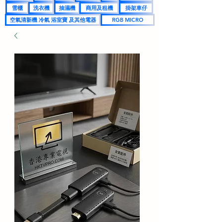
雪櫃
洗衣機
抽濕機
商用及租機
掛架車仔
空氣清新機 冷氣 浴室寶 及其他電器
RGB MICRO