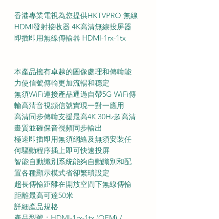
香港專業電視為您提供HKTVPRO 無線
HDMI發射接收器 4K高清無線投屏器
即插即用無線傳輸器 HDMI-1rx-1tx
本產品擁有卓越的圖像處理和傳輸能
力使信號傳輸更加流暢和穩定
無須WiFi連接產品通過自帶5G WiFi傳
輸高清音視頻信號實現一對一應用
高清同步傳輸支援最高4K 30Hz超高清
畫質並確保音視頻同步輸出
極速即插即用無須網絡及無須安裝任
何驅動程序插上即可快速投屏
智能自動識別系統能夠自動識別和配
置各種顯示模式省卻繁瑣設定
超長傳輸距離在開放空間下無線傳輸
距離最高可達50米
詳細產品規格
產品型號：HDMI-1rx-1tx (OEM) /