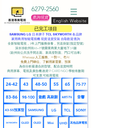
6279-2560
查詢現貨
English Website
已完工項目
SAMSUNG LG 日本牌子 TCL SKYWORTH 各品牌
家用商用智能電視機 現貨送貨安裝 自取歡迎查詢
全新智能電視，3年上門服務保養，另送掛架(指定型號)
深水埗欽州街65-71號榮業商業大廈地下2A舖
(欽州街公共洗手間左面、新高登對面、門口可泊車) ​
Whatsapp 人工服務、一對一、冇AI
免費上門睇位、了解用家需要、預算
為你分析最適合的型號、配合送貨時間
商用屏幕、電視及廣告機 政府 P CARD NGO 學校有數期
可支票 可租用電視
24-42
43
48-50
55
65
75-77
83-86
98-100
遊戲 高刷新
音響
ART-TV
43-55預算型
LG
TCL
SONY
SAMSUNG
UHD
Mini
其他品牌電視
QLED
OLED
SKYWORTH