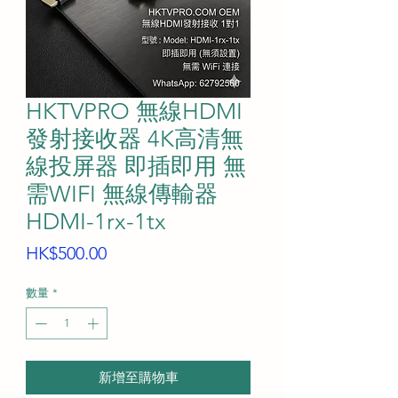
HKTVPRO 無線HDMI
發射接收器 4K高清無
線投屏器 即插即用 無
需WIFI 無線傳輸器
HDMI-1rx-1tx
價
HK$500.00
格
數量
*
新增至購物車