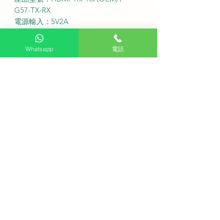
G57-TX-RX
電源輸入：5V2A
機身材料：ABS防護材質
產品顏色：黑色
Whatsapp
電話
支援分辨率：4K 30Hz
服務收費說明
產品採用即插即用設計不需要安裝
送貨費用：$100
上門安裝費用：$200 (由師傅上門做插
HDMI動作)
FAQ常見問題
Q1: 這款產品需要連接家裡的WiFi路
由器嗎?
A: 不需要連接外網，產品內置5G頻段
進行發射與接收。
Q2: 購買後自己安裝會不會很困難?
A: 非常簡單，產品是即插即用設計，
不需要安裝任何軟件或設定。